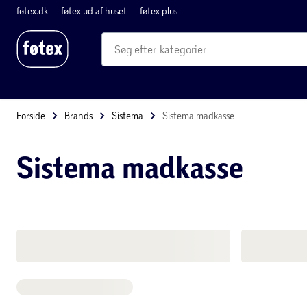
føtex.dk
føtex ud af huset
føtex plus
produkter
kategorier
mere end 35.000 varer
Forside
Brands
Sistema
Sistema madkasse
Sistema madkasse