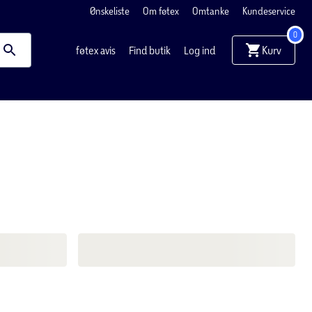
Ønskeliste
Om føtex
Omtanke
Kundeservice
0
Kurv
føtex avis
Find butik
Log ind