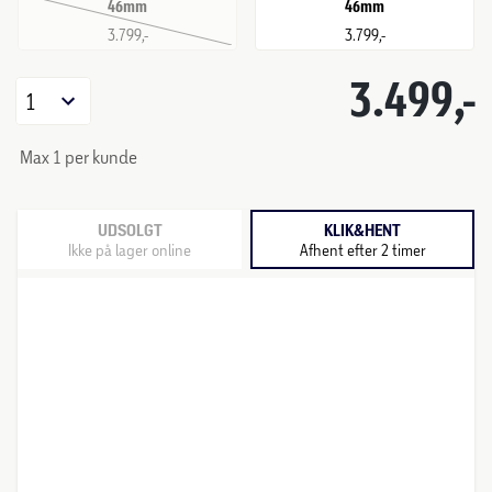
46mm
46mm
3.799,-
3.799,-
3.499,-
1
Max 1 per kunde
UDSOLGT
KLIK&HENT
Ikke på lager online
Afhent efter 2 timer