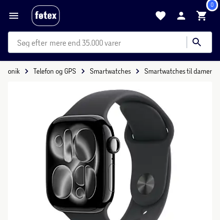
0
mere end 35.000 varer
ektronik
Telefon og GPS
Smartwatches
Smartwatches til damer