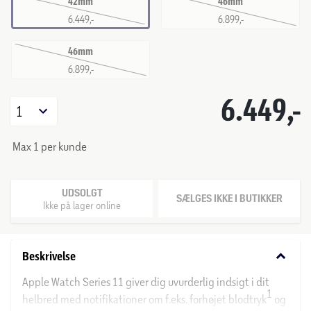
42mm
46mm
6.449,-
6.899,-
46mm
6.899,-
6.449,-
1
Max 1 per kunde
UDSOLGT
SÆLGES IKKE I BUTIKKER
Ikke på lager online
keyboard_arrow_down
Beskrivelse
Apple Watch Series 11 giver dig uvurderlig indsigt i dit
1
helbred med notifikationer om f.eks. forhøjet blodtryk
og