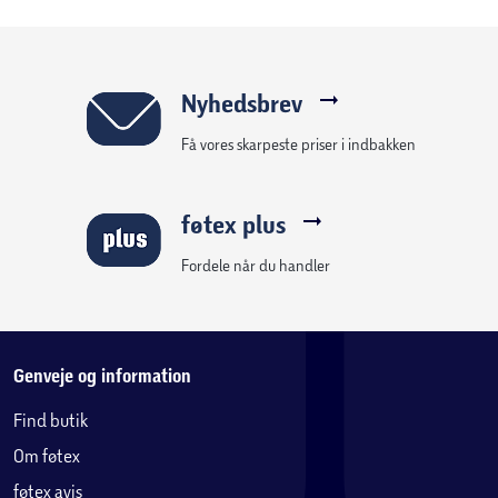
SMUKT DESIGN
Series 11 har et tyndt og let design, som er behageligt at
have på døgnet rundt, også når du træner og sover, så det
Nyhedsbrev
kan foretage vigtige sundhedsmålinger.
Få vores skarpeste priser i indbakken
EN STÆRK TRÆNINGSMAKKER
Med avancerede målinger til alle dine træningstyper og
føtex plus
funktioner som Fartholder, Pulszoner, træningsbelastning
og meget mere.
Fordele når du handler
KÆMPE BOOST TIL BATTERIET
2
Få op til 24 timers batteritid ved normal brug.
Og hurtig
opladning i bare 15 minutter giver op til 8 timers normal
Genveje og information
8
brug.
Find butik
Om føtex
SKABT TIL AT HOLDE
Med et superrobust skærmglas, der er dobbelt så ridsefast
føtex avis