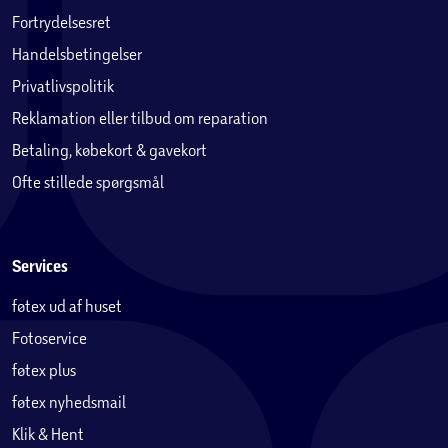
Apple Watch Series 11 kræver iPhone 11 eller nyere med
Fortrydelsesret
iOS 26 eller nyere.
Handelsbetingelser
1
Privatlivspolitik
Notifikationer om forhøjet blodtryk er ikke beregnet til
at blive brugt af personer under 22 år, gravide eller
Reklamation eller tilbud om reparation
personer, der tidligere er blevet diagnosticeret med
Betaling, købekort & gavekort
forhøjet blodtryk.
Ofte stillede spørgsmål
2
Batteritiden afhænger af brug og konfiguration. Se mere
på apple.com/dk/watch/battery .
Services
3
EKG-appen er tilgængelig på Apple Watch Series 4 og
føtex ud af huset
nyere (eksklusive Apple Watch SE-modeller) og kan
Fotoservice
generere et EKG svarende til et enkeltaflednings­
elektrokardiogram. Beregnet til at blive brugt af personer,
føtex plus
der er fyldt 22 år.
føtex nyhedsmail
4
Klik & Hent
Notifikationer om uregelmæssig hjerterytme kræver de