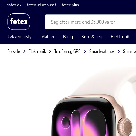
føtex.dk
føtex ud af huset
føtex plus
mere end 35.000 varer
Køkkenudstyr
Møbler
Bolig
Børn & Leg
Elektronik
Forside
Elektronik
Telefon og GPS
Smartwatches
Smartw