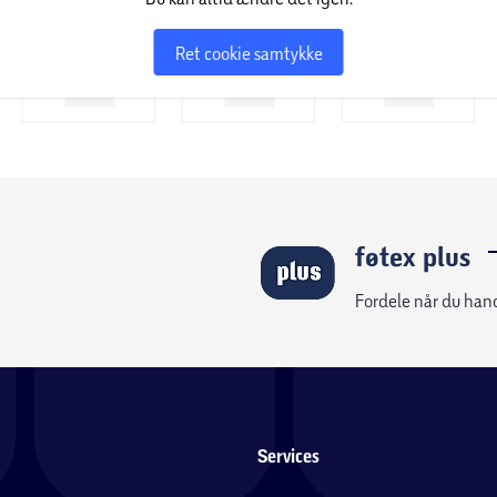
Ret cookie samtykke
e på døgnet rundt, også når du træner og sover,
oner som Fartholder, Pulszoner,
føtex plus
ning i bare 15 minutter giver op til 8 timers
Fordele når du han
9
 skærmen på Series 10.
Series 11 er også
10
nde (IP6X).
Services