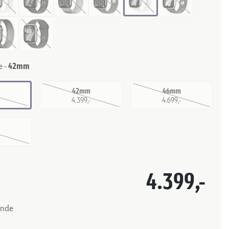
e -
42mm
42mm
46mm
-
4.399,-
4.699,-
-
4.399,-
unde