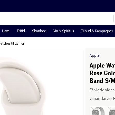
Have
Fritid
Skønhed
Vin & Spiritus
Tilbud & Kampagner
atches til damer
Apple
Apple Wat
Rose Gold
Band S/
Få vigtig vide
Variantfarve -