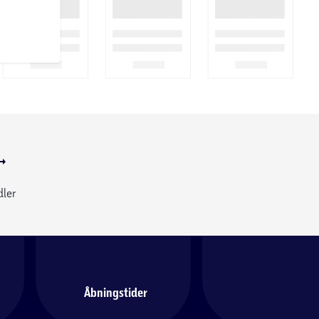
dler
Åbningstider