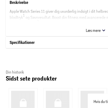
Beskrivelse
Apple Watch Series 11 giver dig uvurderlig indsigt i dit helbre
1
blodtryk
og Søvnresultat. Boost din fitness med avancerede må
2
timers batteritid.
Læs mere
Vigtigste egenskaber
Specifikationer
NOTIFIKATIONER OM FORHØJET BLODTRYK
Apple Watch Series 11 kan opdage tegn på vedvarende højt bl
1
blodtryk.
SE, HVORDAN DU SOVER
Din historik
Sidst sete produkter
Med Søvnresultat kan du nemt holde øje med og forstå kvalitet
ENDNU BEDRE INDSIGT I DIT HELBRED
3
Tag et EKG når som helst.
Få notifikationer, hvis du har høj el
5
Hvis du t
tegn på søvnapnø.
Se natlige sundhedsmålinger i appen Vit