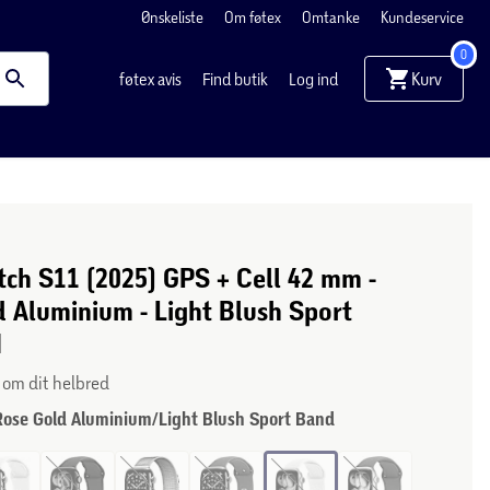
Ønskeliste
Om føtex
Omtanke
Kundeservice
0
Kurv
føtex avis
Find butik
Log ind
ch S11 (2025) GPS + Cell 42 mm -
 Aluminium - Light Blush Sport
M
n om dit helbred
Rose Gold Aluminium/Light Blush Sport Band