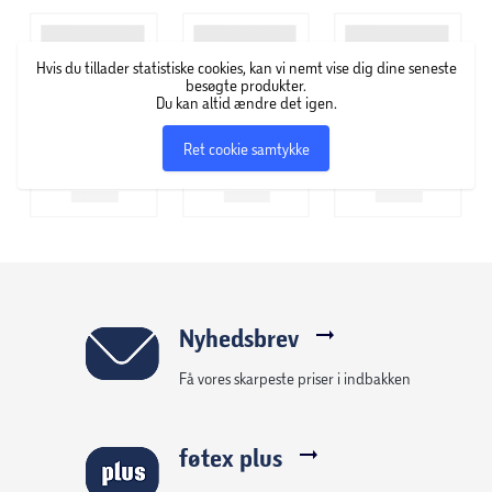
Formål: træning af arme, skuldre og overkrop
Hvis du tillader statistiske cookies, kan vi nemt vise dig dine seneste
Design: kompakt, slidstærk og nem at håndtere
besøgte produkter.
Du kan altid ændre det igen.
Ret cookie samtykke
Nyhedsbrev
Få vores skarpeste priser i indbakken
føtex plus