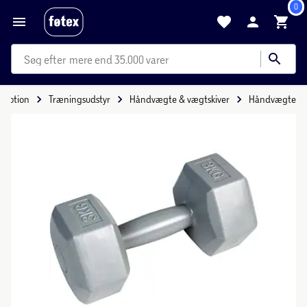
0
mere end 35.000 varer
 Motion
Træningsudstyr
Håndvægte & vægtskiver
Håndvægte