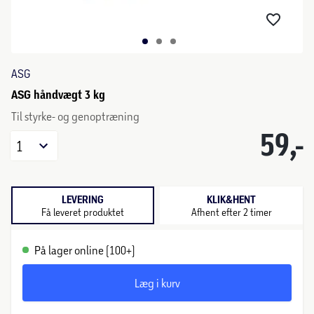
ASG
ASG håndvægt 3 kg
Til styrke- og genoptræning
59,-
1
LEVERING
KLIK&HENT
Få leveret produktet
Afhent efter 2 timer
På lager online (100+)
Læg i kurv