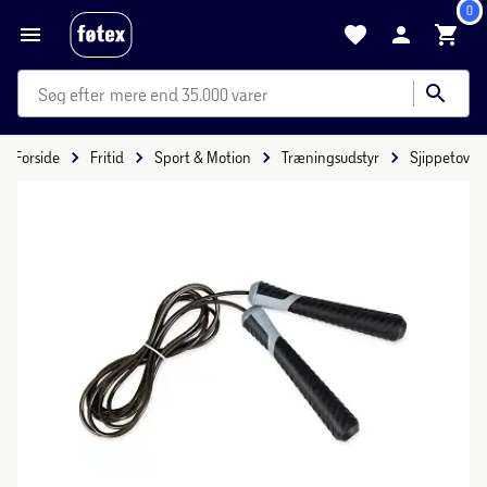
0
mere end 35.000 varer
Forside
Fritid
Sport & Motion
Træningsudstyr
Sjippetov