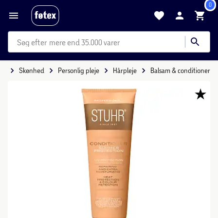
0
mere end 35.000 varer
de
Skønhed
Personlig pleje
Hårpleje
Balsam & conditioner