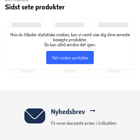
Sidst sete produkter
hele verden i de nyeste trends og de seneste teknikker.
Hår- og stylingprodukterne er udviklet i samarbejde med
STUHR’s kreative team for at sikre den høje kvalitet.
Hvis du tillader statistiske cookies, kan vi nemt vise dig dine seneste
besøgte produkter.
Du kan altid ændre det igen.
Ret cookie samtykke
Nyhedsbrev
Få vores skarpeste priser i indbakken