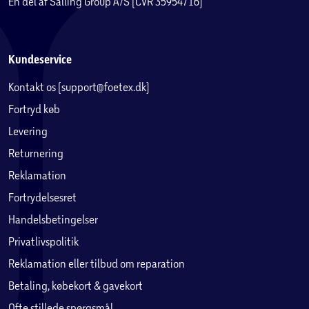
En del af Salling Group A/S (CVR 35954716)
Kundeservice
Kontakt os (support@foetex.dk)
Fortryd køb
Levering
Returnering
Reklamation
Fortrydelsesret
Handelsbetingelser
Privatlivspolitik
Reklamation eller tilbud om reparation
Betaling, købekort & gavekort
Ofte stillede spørgsmål