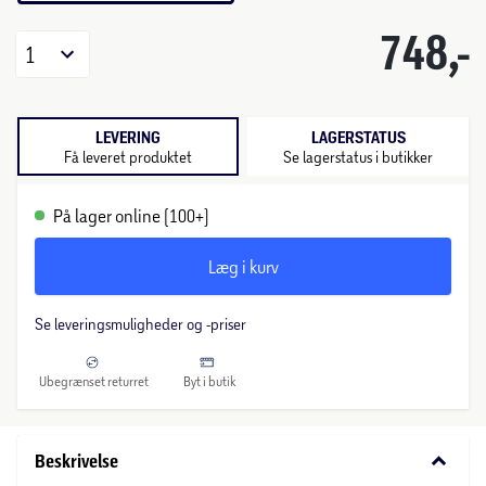
748,-
1
LEVERING
LAGERSTATUS
Få leveret produktet
Se lagerstatus i butikker
På lager online (100+)
Læg i kurv
Se leveringsmuligheder og -priser
Ubegrænset returret
Byt i butik
keyboard_arrow_down
Beskrivelse