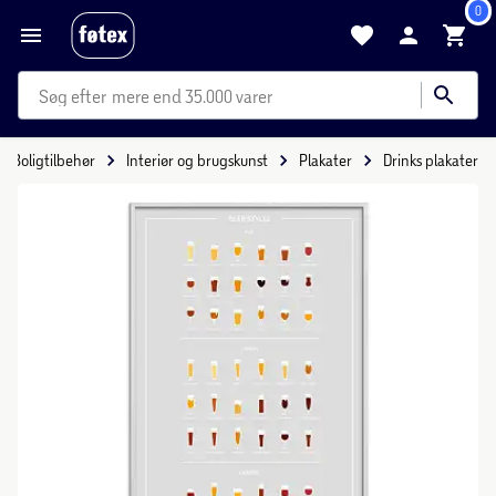
0
mere end 35.000 varer
Boligtilbehør
Interiør og brugskunst
Plakater
Drinks plakater