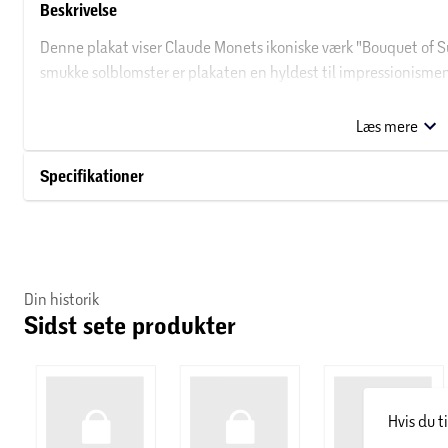
Beskrivelse
Denne plakat viser Claude Monets ikoniske værk "Bouquet of Sun
smukke solblomster er plakaten en hyldest til impressionismens
hjemmet som en elegant og farverig vægdekoration.
Læs mere
Specifikationer
Din historik
Sidst sete produkter
Hvis du t