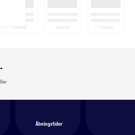
dler
Åbningstider