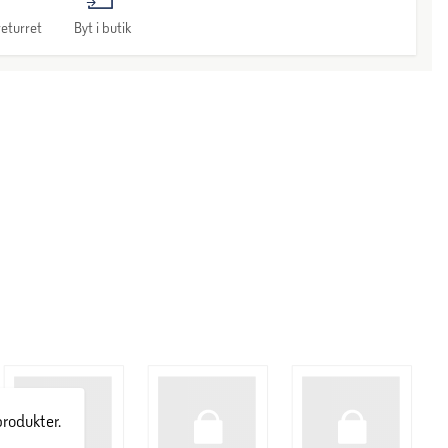
eturret
Byt i butik
produkter.