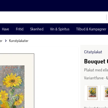
Have
Fritid
Skønhed
Vin & Spiritus
Tilbud & Kampagner
er
Kunstplakater
Citatplakat
Bouquet 
Plakat med el
Variantfarve -