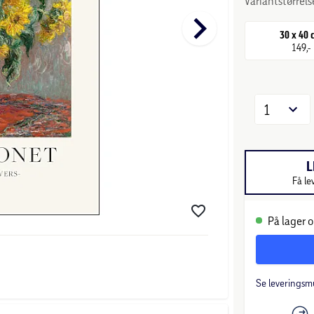
Variantstørrels
keyboard_arrow_right
30 x 40
149,-
1
L
Få le
På lager o
Se leveringsm