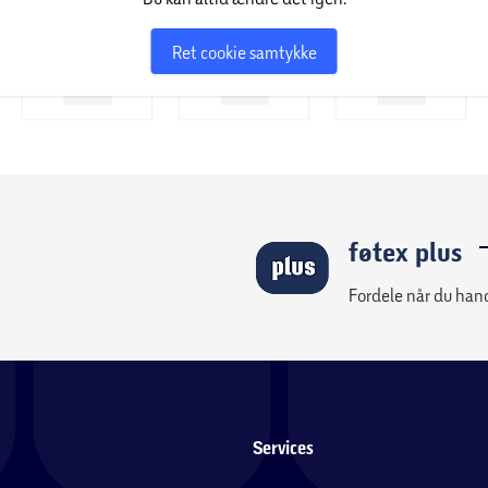
Ret cookie samtykke
føtex plus
Fordele når du han
Services