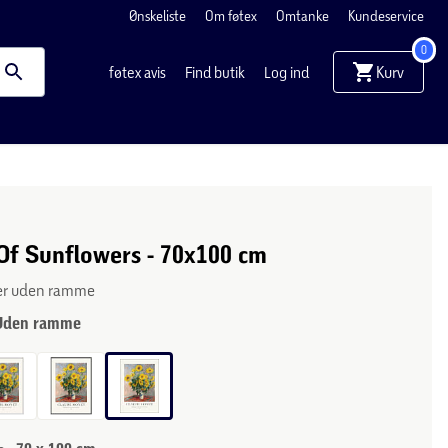
Ønskeliste
Om føtex
Omtanke
Kundeservice
0
Kurv
føtex avis
Find butik
Log ind
Of Sunflowers - 70x100 cm
ler uden ramme
Uden ramme