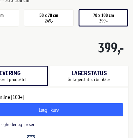
e -
70 x 100 cm
 cm
50 x 70 cm
70 x 100 cm
249,-
399,-
399,-
EVERING
LAGERSTATUS
veret produktet
Se lagerstatus i butikker
nline (100+)
Læg i kurv
uligheder og -priser