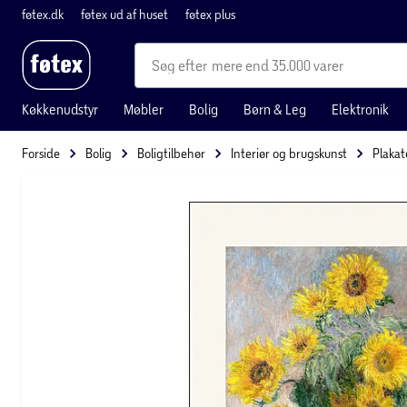
føtex.dk
føtex ud af huset
føtex plus
mere end 35.000 varer
Køkkenudstyr
Møbler
Bolig
Børn & Leg
Elektronik
Forside
Bolig
Boligtilbehør
Interiør og brugskunst
Plakat