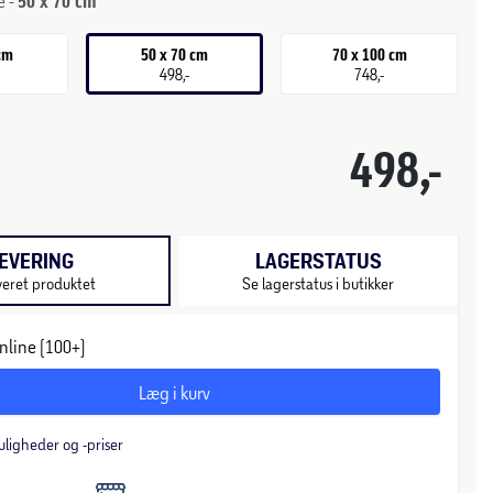
e -
50 x 70 cm
 cm
50 x 70 cm
70 x 100 cm
498,-
748,-
498,-
EVERING
LAGERSTATUS
veret produktet
Se lagerstatus i butikker
nline (100+)
Læg i kurv
uligheder og -priser