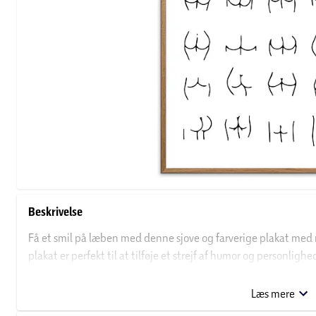
Beskrivelse
Få et smil på læben med denne sjove og farverige plakat med 
plakat er perfekt til at tilføje et strejf af humor og personli
på kontoret, i stuen eller på badeværelset, vil denne plakat med 
en afslappet stemning.
Læs mere