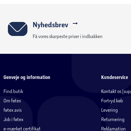
Nyhedsbrev
Få vores skarpeste priser i indbakken
Genveje og information
Kundeservice
Find butik
Kontakt os (su
Om føtex
Fortryd køb
føtex avis
Levering
Job i føtex
Returnering
e-mærket certifikat
Reklamation