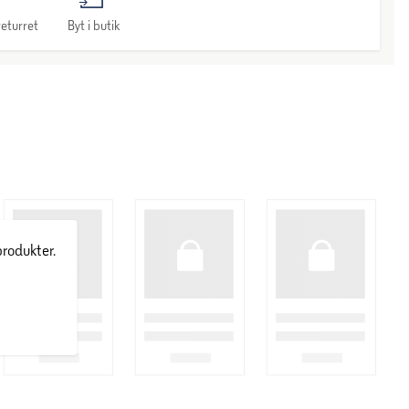
eturret
Byt i butik
produkter.