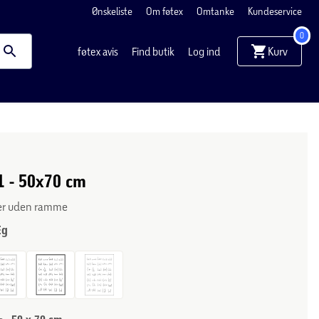
Ønskeliste
Om føtex
Omtanke
Kundeservice
0
Kurv
føtex avis
Find butik
Log ind
 1 - 50x70 cm
ler uden ramme
Eg