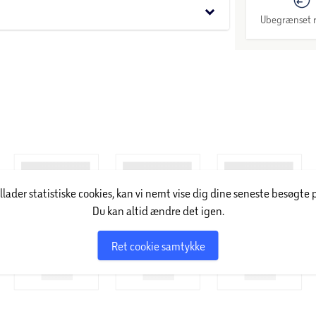
ldende plakat.
keyboard_arrow_down
Ubegrænset r
illader statistiske cookies, kan vi nemt vise dig dine seneste besøgte 
Du kan altid ændre det igen.
Ret cookie samtykke