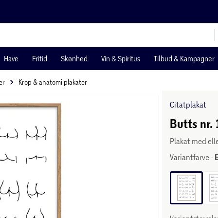
Have
Fritid
Skønhed
Vin & Spiritus
Tilbud & Kampagner
er
Krop & anatomi plakater
Citatplakat
Butts nr.
Plakat med el
Variantfarve -