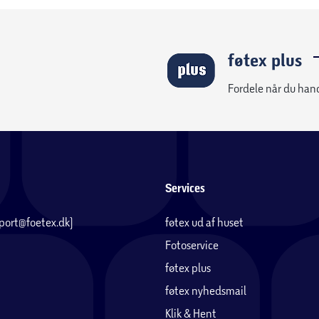
føtex plus
Fordele når du han
Services
pport@foetex.dk)
føtex ud af huset
Fotoservice
føtex plus
føtex nyhedsmail
Klik & Hent