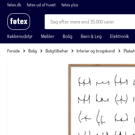
føtex.dk
føtex ud af huset
føtex plus
mere end 35.000 varer
Køkkenudstyr
Møbler
Bolig
Børn & Leg
Elektronik
Forside
Bolig
Boligtilbehør
Interiør og brugskunst
Plakat