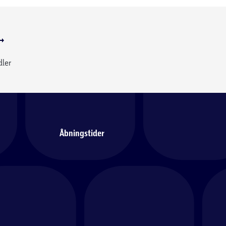
dler
Åbningstider