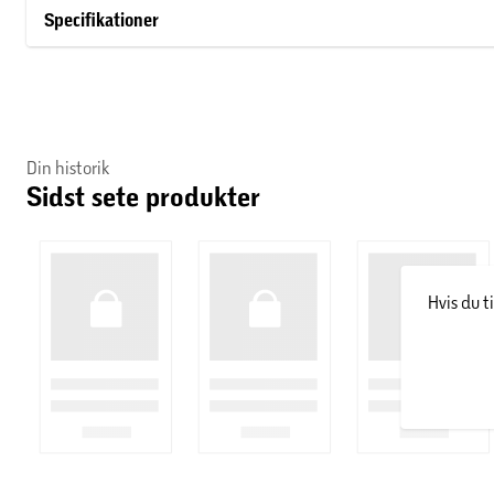
Gør din væg til et samtaleemne med denne unikke og underho
Specifikationer
Din historik
Sidst sete produkter
Hvis du t