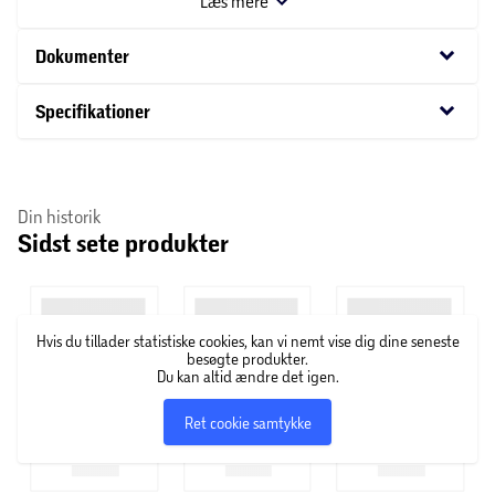
Læs mere
39 cm i dybden.
keyboard_arrow_down
Dokumenter
keyboard_arrow_down
Specifikationer
Din historik
Sidst sete produkter
Hvis du tillader statistiske cookies, kan vi nemt vise dig dine seneste
besøgte produkter.
Du kan altid ændre det igen.
Ret cookie samtykke