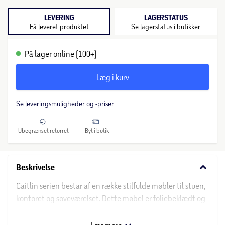
LEVERING
LAGERSTATUS
Få leveret produktet
Se lagerstatus i butikker
På lager online (100+)
Læg i kurv
Se leveringsmuligheder og -priser
Ubegrænset returret
Byt i butik
keyboard_arrow_down
Beskrivelse
Caitlin serien består af en række stilfulde møbler til stuen,
kontoret og soveværelset. Dette møbel er foliebeklædt og
har fine hvide skuffer med en flot kant i hvid folie rundt
om. Kommoden måler 53 cm i højden, 51 cm i bredden og