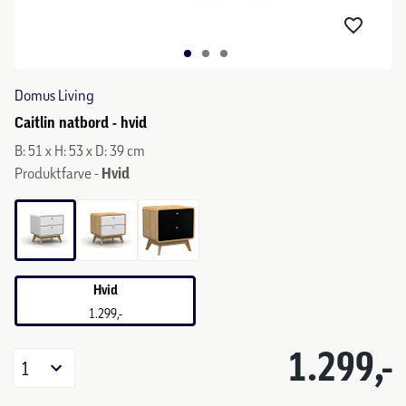
Domus Living
Caitlin natbord - hvid
B: 51 x H: 53 x D: 39 cm
Produktfarve -
Hvid
Hvid
1.299,-
1.299,-
1