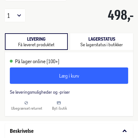
498,-
1
LEVERING
LAGERSTATUS
Få leveret produktet
Se lagerstatus i butikker
På lager online (100+)
Læg i kurv
Se leveringsmuligheder og -priser
Ubegrænset returret
Byt i butik
keyboard_arrow_down
Beskrivelse