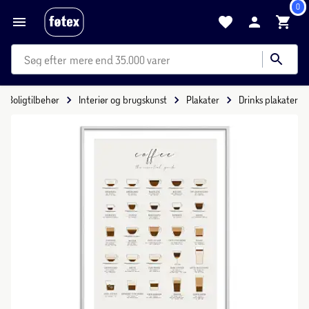
0
mere end 35.000 varer
Boligtilbehør
Interiør og brugskunst
Plakater
Drinks plakater