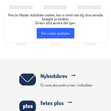
flettes til møbler, præcis som naturlig rattan.
Fordelen ved polyrattan er at det ikke rådner, hvilket gør
Hvis du tillader statistiske cookies, kan vi nemt vise dig dine seneste
materialet specielt velegnet til havemøbler og kræver
besøgte produkter.
Du kan altid ændre det igen.
minimal vedligeholdelse.
Ret cookie samtykke
Materialet er vejrbestandigt, solid og har lang levetid, da
det er mug- og fugtafvisende, dog anbefales det, at alle
former for havemøbler benytter overtræk udenfor
sæsonen.
Rengøring af polyrattan møbler:
- Kan rengøres med vand og sæbe.
Nyhedsbrev
- Kan rengøres med højtryksrenser på lav kraft.
Få vores skarpeste priser i indbakken
Anbefales at opbevares tørt uden for sæson
føtex plus
Aluminium