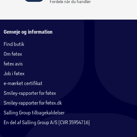
Mange af vores havemøbler er i aluminium. Og særligt
Fordele når du handler
havemøbler lavet i aluminium er praktiske, da aluminium
er et stærkt og holdbart materiale, samtidigt med at
aluminium er et let materiale, og derfor er det nemt at
flytte rundt på sine havemøbler i haven eller terrassen.
Genveje og information
Andre fordele ved aluminium er blandt andet, at det ikke
Find butik
kan ruste, og det er nemt at vedligeholde.
Om føtex
Vedligeholdelse af aluminium møbler:
føtex avis
- Minimal vedligeholdelse, anvend blot vand og sæbe ved
Job i føtex
rengøring. Det anbefales ikke at anvende en
e-mærket certifikat
højtryksrenser til rengøring, eller rengøringsmidler som
indeholder slibemidler og stærke kemikalier.
Smiley-rapporter for føtex
Smiley-rapporter for føtex.dk
Det anbefales at havemøbler i aluminium opbevares tørt
Salling Group tilbagekaldelser
udenfor sæson.
En del af Salling Group A/S (CVR 35954716)