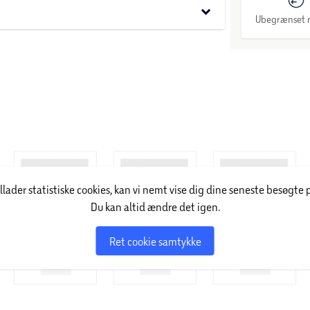
keyboard_arrow_down
Ubegrænset r
illader statistiske cookies, kan vi nemt vise dig dine seneste besøgte 
Du kan altid ændre det igen.
Ret cookie samtykke