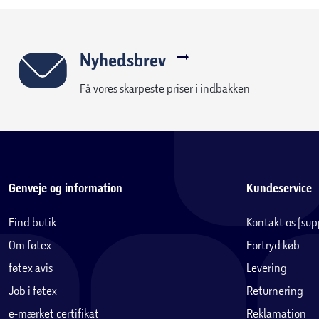
Nyhedsbrev
Få vores skarpeste priser i indbakken
Genveje og information
Kundeservice
Find butik
Kontakt os (su
Om føtex
Fortryd køb
føtex avis
Levering
Job i føtex
Returnering
e-mærket certifikat
Reklamation