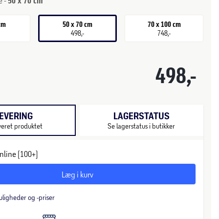
e -
50 x 70 cm
 cm
50 x 70 cm
70 x 100 cm
498,-
748,-
498,-
EVERING
LAGERSTATUS
veret produktet
Se lagerstatus i butikker
nline (100+)
Læg i kurv
uligheder og -priser