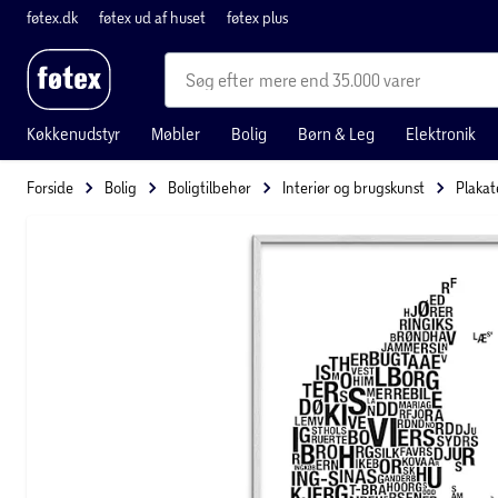
føtex.dk
føtex ud af huset
føtex plus
mere end 35.000 varer
Køkkenudstyr
Møbler
Bolig
Børn & Leg
Elektronik
Forside
Bolig
Boligtilbehør
Interiør og brugskunst
Plakat