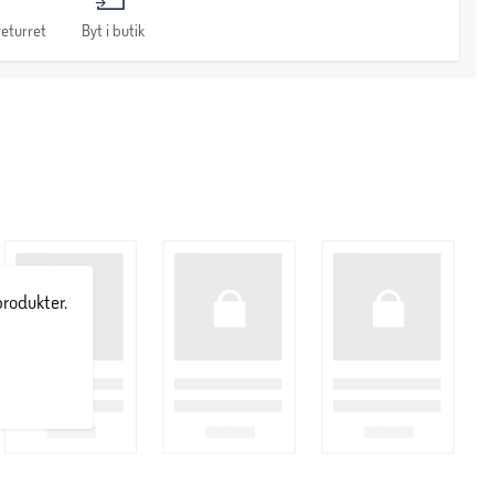
eturret
Byt i butik
produkter.