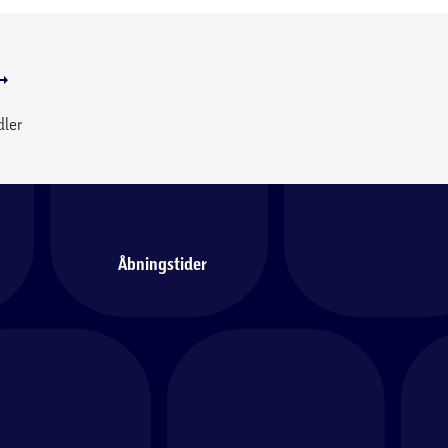
dler
Åbningstider