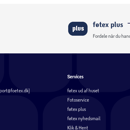
føtex plus
Fordele når du han
Services
pport@foetex.dk)
føtex ud af huset
Fotoservice
føtex plus
føtex nyhedsmail
Klik & Hent