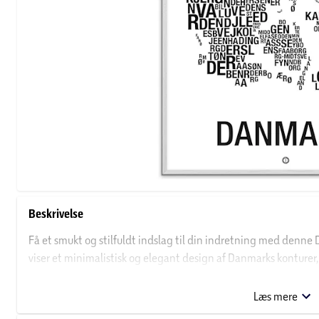
Beskrivelse
Få et smukt og stilfuldt indslag til din indretning med denne
viser et minimalistisk og elegant design af Danmarks konturer, pe
charme til dit hjem.
Læs mere
Uanset om du er en stolt dansker eller bare elsker det nordisk