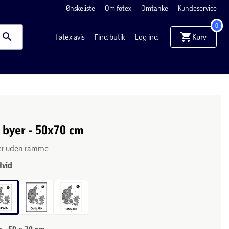
Ønskeliste
Om føtex
Omtanke
Kundeservice
0
Kurv
føtex avis
Find butik
Log ind
byer - 50x70 cm
ler uden ramme
Hvid