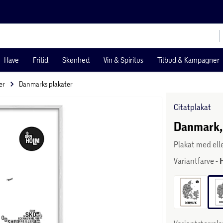
Have
Fritid
Skønhed
Vin & Spiritus
Tilbud & Kampagner
er
Danmarks plakater
Citatplakat
Danmark, 
Plakat med el
Variantfarve -