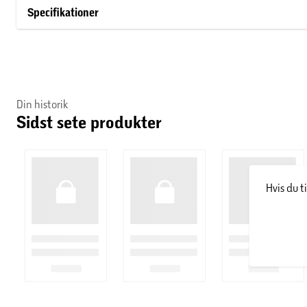
tidløst element i din indretning.
Specifikationer
Din historik
Sidst sete produkter
Hvis du t