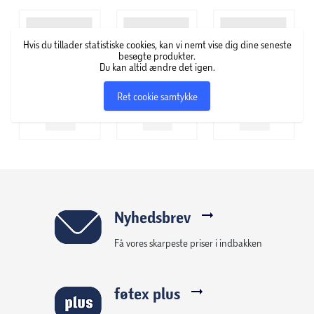
Penalhus med Pop It funktion
Trykbare bobler med pop-effekt
Hvis du tillader statistiske cookies, kan vi nemt vise dig dine seneste
besøgte produkter.
Du kan altid ændre det igen.
God plads til skoleting
Ret cookie samtykke
Velegnet til skole og fritid
Perfekt til skolestart og penalhuset
Ideel som gave eller kalendergave
Nyhedsbrev
Få vores skarpeste priser i indbakken
føtex plus