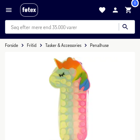
0
mere end 35.000 varer
Forside
Fritid
Tasker & Accessories
Penalhuse