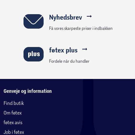
Nyhedsbrev
Få vores skarpeste priser i indbakken
føtex plus
Fordele når du handler
Genveje og information
Find butik
Om føtex
føtex avis
Job i føtex