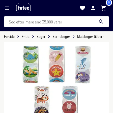
0
mere end 35.000 varer
Forside
Fritid
Bøger
Børnebøger
Malebøger til børn