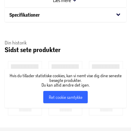
Læs mere
Fås i designs som dinosaurer,
keyboard_arrow_down
Specifikationer
belønningsklistermærker og thank you-
klistermærker
Din historik
Ideelle til hobbyprojekter, skolebrug eller
Sidst sete produkter
gaveindpakning
Nem at bruge og klæber godt på forskellige
overflader
Hvis du tillader statistiske cookies, kan vi nemt vise dig dine seneste
besøgte produkter.
Du kan altid ændre det igen.
Perfekte til hele familien
Ret cookie samtykke
OBS! Varen er assorteret, og en bestemt variant kan ikke
garanteres.