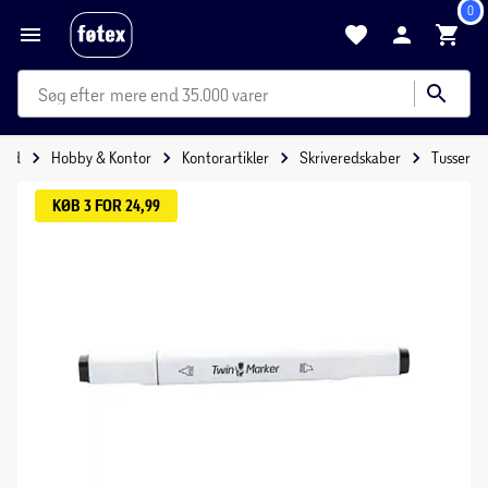
0
mere end 35.000 varer
itid
Hobby & Kontor
Kontorartikler
Skriveredskaber
Tusser
KØB 3 FOR 24,99