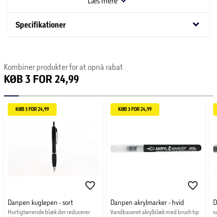
Læs mere
stræk. Dette gør den ideel til både detaljeret kunstarbejde
og store farveflader.
keyboard_arrow_down
Specifikationer
Kombiner produkter for at opnå rabat
KØB 3 FOR 24,99
KØB 3 FOR 24,99
KØB 3 FOR 24,99
Danpen kuglepen - sort
Danpen akrylmarker - hvid
D
Hurtigtørrende blæk der reducerer 
Vandbaseret akrylblæk med brush tip
v