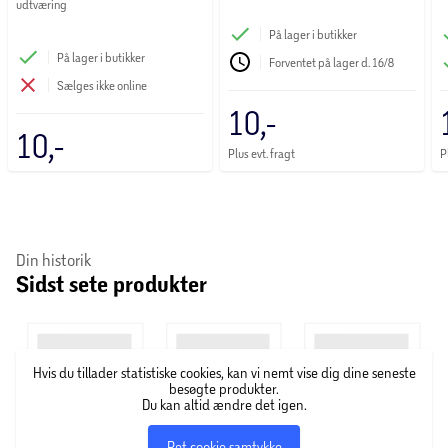
udtværing
På lager i butikker
På lager i butikker
Forventet på lager d. 16/8
Sælges ikke online
10,-
10,-
Plus evt. fragt
P
Din historik
Sidst sete produkter
Hvis du tillader statistiske cookies, kan vi nemt vise dig dine seneste
besøgte produkter.
Du kan altid ændre det igen.
Ret cookie samtykke