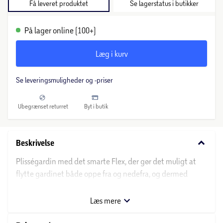
Få leveret produktet
Se lagerstatus i butikker
På lager online (100+)
Læg i kurv
Se leveringsmuligheder og -priser
Ubegrænset returret
Byt i butik
keyboard_arrow_down
Beskrivelse
Plisségardin med det smarte Flex, der gør det muligt at
flytte gardinet både oppe fra og nedefra, og dermed
skaber det mest optimale lysindfald. Gardinet fås i mange
forskellige størrelser og er et populært og praktisk valg til
Læs mere
huset.