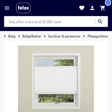
0
mere end 35.000 varer
e
Bolig
Boligtilbehør
Gardiner & persienner
Plisségardiner