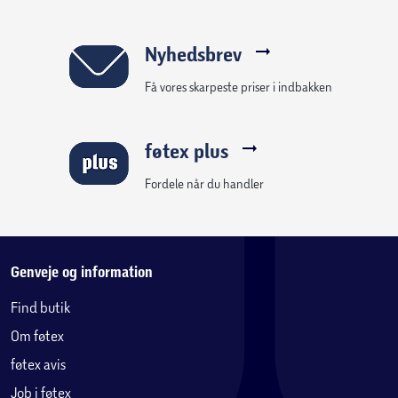
Nyhedsbrev
Få vores skarpeste priser i indbakken
føtex plus
Fordele når du handler
Genveje og information
Find butik
Om føtex
føtex avis
Job i føtex