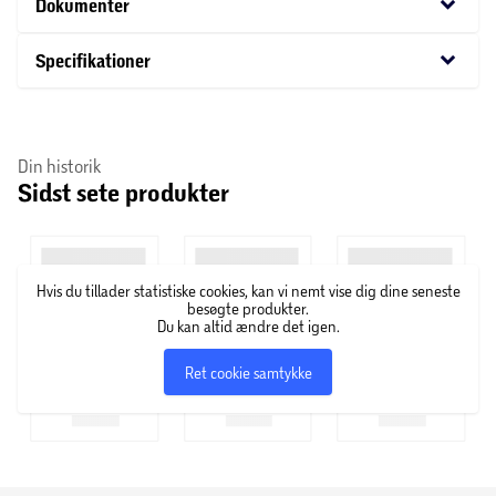
keyboard_arrow_down
Dokumenter
Gardinet tåler ikke vask, rens eller strygning, men kan
tørres af med en fugtig klud.
keyboard_arrow_down
Specifikationer
Din historik
Sidst sete produkter
Hvis du tillader statistiske cookies, kan vi nemt vise dig dine seneste
besøgte produkter.
Du kan altid ændre det igen.
Ret cookie samtykke