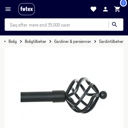
0
mere end 35.000 varer
e
Bolig
Boligtilbehør
Gardiner & persienner
Gardintilbehør