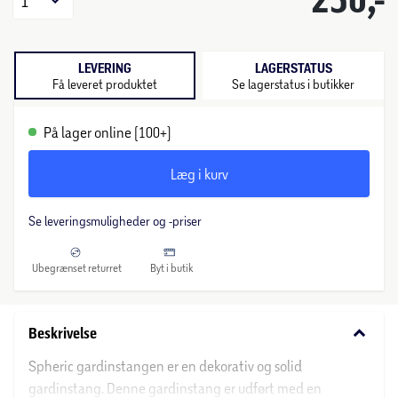
1
LEVERING
LAGERSTATUS
Få leveret produktet
Se lagerstatus i butikker
På lager online (100+)
Læg i kurv
Se leveringsmuligheder og -priser
Ubegrænset returret
Byt i butik
keyboard_arrow_down
Beskrivelse
Spheric gardinstangen er en dekorativ og solid
gardinstang. Denne gardinstang er udført med en