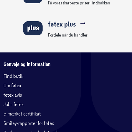
Få vores skarpeste priser i indbakken
føtex plus
Fordele når du handler
Genveje og information
Find butik
Om føtex
føtex avis
Job i føtex
e-mærket certifikat
Smiley-rapporter for føtex