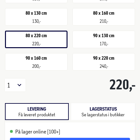
80 x 130 cm
80 x 160 cm
130,-
210,-
80 x 220 cm
90 x 130 cm
220,-
170,-
90 x 160 cm
90 x 220 cm
200,-
240,-
220,-
1
LEVERING
LAGERSTATUS
Få leveret produktet
Se lagerstatus i butikker
På lager online (100+)