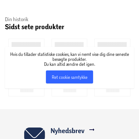
Alle delene er indfarvet, så persiennen altid ser flot ud og
fremstår neutral i vinduet. Derudover er persiennerne
Din historik
kraftige og i 100% aluminium, så funktion og levetid
Sidst sete produkter
bevares i mange år.
Hvis du tillader statistiske cookies, kan vi nemt vise dig dine seneste
besøgte produkter.
Du kan altid ændre det igen.
Ret cookie samtykke
Nyhedsbrev