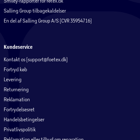
Smiley-rapporter for føtex.dk
Salling Group tilbagekaldelser
En del af Salling Group A/S (CVR 35954716)
Kundeservice
Kontakt os (support@foetex.dk)
Fortryd køb
Levering
Returnering
Reklamation
Fortrydelsesret
Handelsbetingelser
Privatlivspolitik
Reklamation eller tilbud om reparation