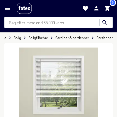
0
mere end 35.000 varer
side
Bolig
Boligtilbehør
Gardiner & persienner
Persienner