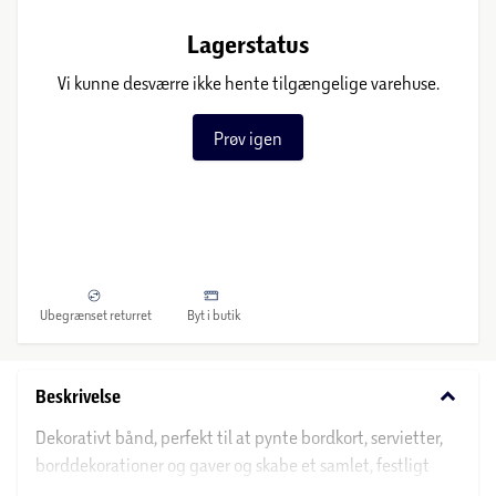
Lagerstatus
Vi kunne desværre ikke hente tilgængelige varehuse.
Prøv igen
Ubegrænset returret
Byt i butik
keyboard_arrow_down
Beskrivelse
Dekorativt bånd, perfekt til at pynte bordkort, servietter,
borddekorationer og gaver og skabe et samlet, festligt
udtryk.