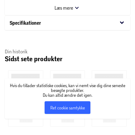
Læs mere
OBS! Varen er assorteret, og bestemt variant kan ikke
garanteres
keyboard_arrow_down
Specifikationer
Din historik
Sidst sete produkter
Hvis du tillader statistiske cookies, kan vi nemt vise dig dine seneste
besøgte produkter.
Du kan altid ændre det igen.
Ret cookie samtykke