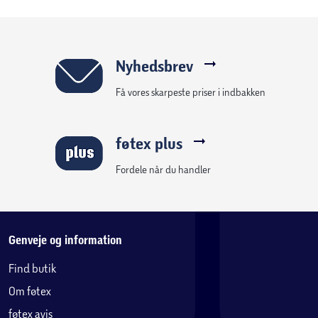
på op til 128GB for ekstra lagerplads til fotos og videoer.
Designet er børnevenligt og leveres med sikkerhedsrem
(anti-choke strap) for øget tryghed under brug.
Nyhedsbrev
Få vores skarpeste priser i indbakken
føtex plus
Fordele når du handler
Genveje og information
Find butik
Om føtex
føtex avis