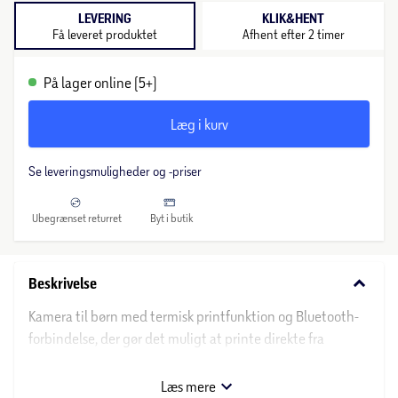
LEVERING
KLIK&HENT
Få leveret produktet
Afhent efter 2 timer
På lager online (5+)
Læg i kurv
Se leveringsmuligheder og -priser
Ubegrænset returret
Byt i butik
keyboard_arrow_down
Beskrivelse
Kamera til børn med termisk printfunktion og Bluetooth-
forbindelse, der gør det muligt at printe direkte fra
kameraet eller trådløst fra en smartphone. Kameraet
anvender PP-40 papirrulle til almindelige print samt PSP-
Læs mere