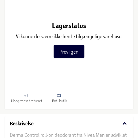
Lagerstatus
Vi kunne desværre ikke hente tilgængelige varehuse.
Prøv igen
Ubegrænset returret
Byt i butik
keyboard_arrow_down
Beskrivelse
Derma Control roll-on deodorant fra Nivea Men er udviklet