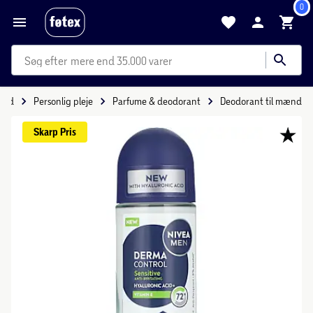
0
mere end 35.000 varer
hed
Personlig pleje
Parfume & deodorant
Deodorant til mænd
Skarp 
Pris