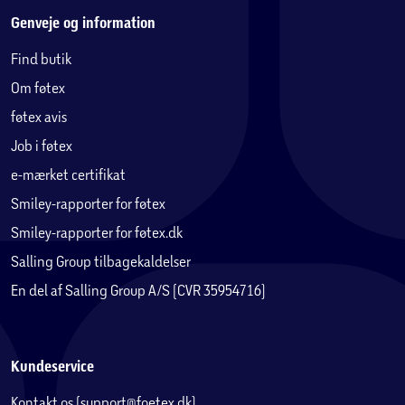
Genveje og information
Find butik
Om føtex
føtex avis
Job i føtex
e-mærket certifikat
Smiley-rapporter for føtex
Smiley-rapporter for føtex.dk
Salling Group tilbagekaldelser
En del af Salling Group A/S (CVR 35954716)
Kundeservice
Kontakt os (support@foetex.dk)