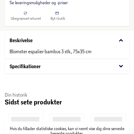
Se leveringsmuligheder og -priser
Ubegrænset returret
Byt i butik
keyboard_arrow_down
Beskrivelse
Blomster espalier bambus 3 stk., 75x35 cm
keyboard_arrow_down
Specifikationer
Din historik
Sidst sete produkter
Hvis du tillader statistiske cookies, kan vi nemt vise dig dine seneste
besøgte produkter.