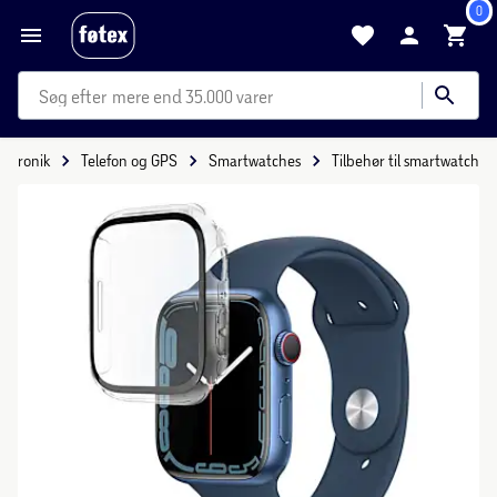
0
mere end 35.000 varer
ektronik
Telefon og GPS
Smartwatches
Tilbehør til smartwatch