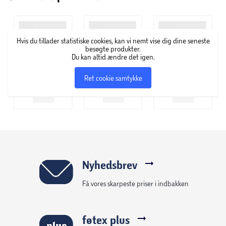
originale design og farve på dit Apple Watch.
FIXED Pure coveret er det perfekte tilbehør til at beskytte
Hvis du tillader statistiske cookies, kan vi nemt vise dig dine seneste
dit Apple Watch mod ridser og stød, så dit ur hele tiden ser
besøgte produkter.
Du kan altid ændre det igen.
ud som nyt.
Ret cookie samtykke
Funktioner:
– Beskyttelsesetui med hærdet glas til Apple Watch
– Dækker urets skærm og krop fuldt ud
– Beskyttelse mod ridser, stød og snavs
– Hærdet beskyttelsesglas med en tykkelse på kun 0,33
mm
– Speciel glasbehandling for at beskytte mod fingeraftryk
Nyhedsbrev
– Glasset er 100% gennemsigtigt, reducerer ikke lysstyrken
Få vores skarpeste priser i indbakken
eller farven på skærmen
– Gennemsigtigt design af urkassen skjuler ikke urets
design
føtex plus
– Gratis adgang til alle Apple Watch-funktioner