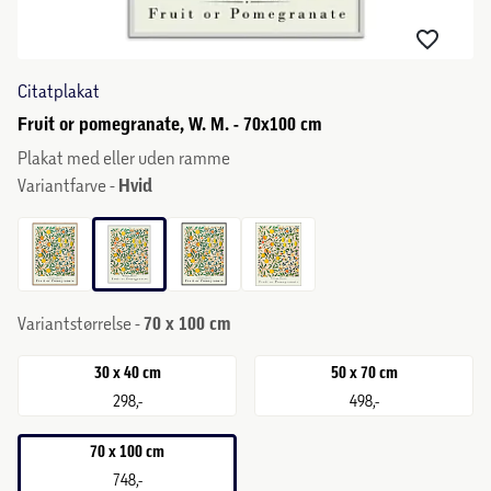
Citatplakat
Fruit or pomegranate, W. M. - 70x100 cm
Plakat med eller uden ramme
Variantfarve -
Hvid
Variantstørrelse -
70 x 100 cm
30 x 40 cm
50 x 70 cm
298,-
498,-
70 x 100 cm
748,-