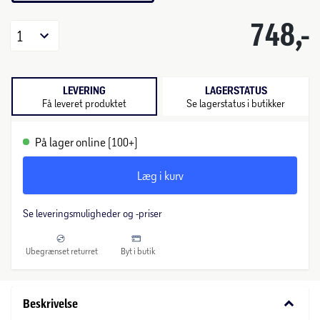
748,-
1
LEVERING
LAGERSTATUS
Få leveret produktet
Se lagerstatus i butikker
På lager online (100+)
Læg i kurv
Se leveringsmuligheder og -priser
Ubegrænset returret
Byt i butik
keyboard_arrow_down
Beskrivelse