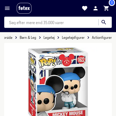
0
mere end 35.000 varer
Forside
Børn & Leg
Legetøj
Legetøjsfigurer
Actionfigurer