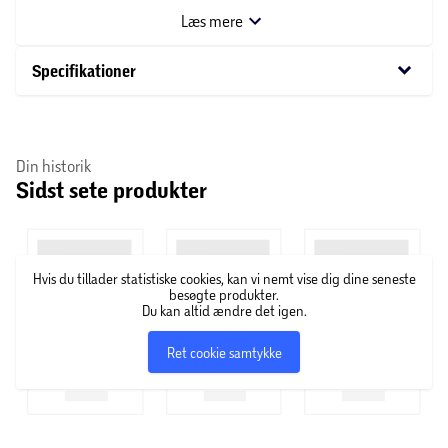
elegant og tidløst udtryk i dit hjem med Fyn plakaten, der
Læs mere
vil tilføre et strejf af skandinavisk charme til dine vægge.
keyboard_arrow_down
Specifikationer
Giv dit rum et personligt præg med denne smukke plakat,
der vil skabe en hyggelig atmosfære i ethvert rum.
Din historik
Sidst sete produkter
Hvis du tillader statistiske cookies, kan vi nemt vise dig dine seneste
besøgte produkter.
Du kan altid ændre det igen.
Ret cookie samtykke