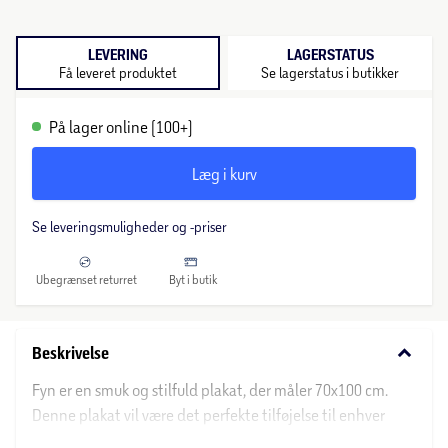
LEVERING
LAGERSTATUS
Få leveret produktet
Se lagerstatus i butikker
På lager online (100+)
Læg i kurv
Se leveringsmuligheder og -priser
Ubegrænset returret
Byt i butik
keyboard_arrow_down
Beskrivelse
Fyn er en smuk og stilfuld plakat, der måler 70x100 cm.
Denne plakat vil være det perfekte tilføjelse til enhver
indretning med sit enkle og moderne design. Skab et