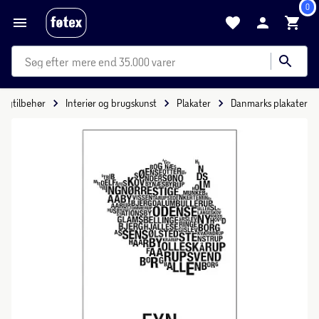
0
mere end 35.000 varer
oligtilbehør
Interiør og brugskunst
Plakater
Danmarks plakater