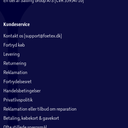
En del af Salling Group A/S (CVR 35954716)
Kundeservice
Kontakt os (support@foetex.dk)
Fortryd køb
Levering
Returnering
Reklamation
Fortrydelsesret
Handelsbetingelser
Privatlivspolitik
Reklamation eller tilbud om reparation
Betaling, købekort & gavekort
Ofte stillede spørgsmål