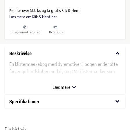
Køb for over 500 kr. og få gratis Klik & Hent
Læs mere om Klik & Hent her
Ubegrænset returret
Byt i butik
keyboard_arrow_down
Beskrivelse
En klistermærkebog med dyremotiver. I bogen er der otte
farverige landskaber med dyr og 150 klistermærker, som
man kan bruge igen og igen. Perfekt hjemme eller på
rejsen!
Læs mere
keyboard_arrow_down
Specifikationer
Din historik