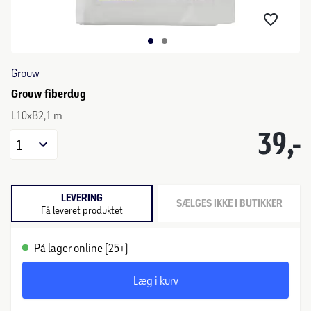
Grouw
Grouw fiberdug
L10xB2,1 m
39,-
1
LEVERING
SÆLGES IKKE I BUTIKKER
Få leveret produktet
På lager online (25+)
Læg i kurv