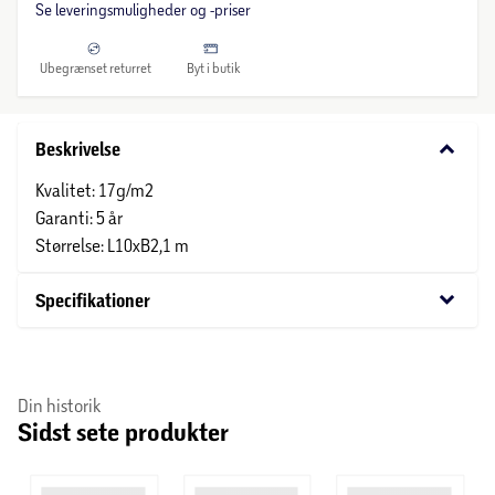
Se leveringsmuligheder og -priser
Ubegrænset returret
Byt i butik
keyboard_arrow_down
Beskrivelse
Kvalitet: 17g/m2
Garanti: 5 år
Størrelse: L10xB2,1 m
keyboard_arrow_down
Specifikationer
Din historik
Sidst sete produkter