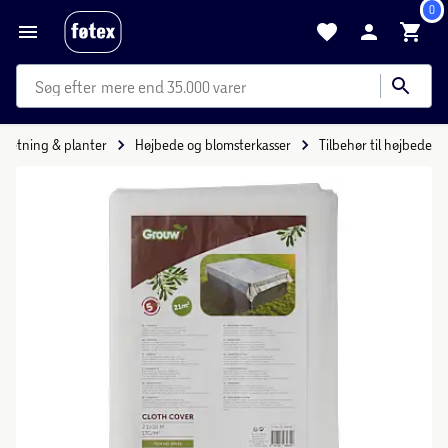
0
mere end 35.000 varer
dretning & planter
Højbede og blomsterkasser
Tilbehør til højbede