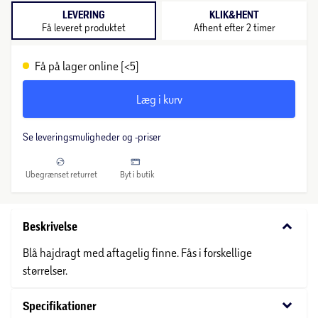
LEVERING
KLIK&HENT
Få leveret produktet
Afhent efter 2 timer
Få på lager online (<5)
Læg i kurv
Se leveringsmuligheder og -priser
Ubegrænset returret
Byt i butik
keyboard_arrow_down
Beskrivelse
Blå hajdragt med aftagelig finne. Fås i forskellige
størrelser.
keyboard_arrow_down
Specifikationer