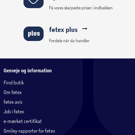
Få vores skarpeste priser i indbakken
føtex plus
Fordele når du handler
Genveje og information
Find butik
Om føtex
føtex avis
Job i føtex
e-mærket certifikat
Smiley-rapporter for føtex