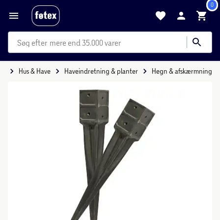
0
mere end 35.000 varer
de
Hus & Have
Haveindretning & planter
Hegn & afskærmning