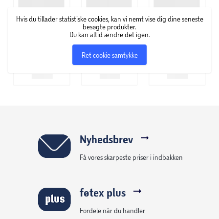
stolpespyd
Hvis du tillader statistiske cookies, kan vi nemt vise dig dine seneste
besøgte produkter.
Du kan altid ændre det igen.
Anvendelse:
Anvendes primært til forankring af hegnsstolper,
Ret cookie samtykke
havepavilloner, rutchebaner og gyngestativer, hvor man
ikke ønsker, at gøre brug af støbning med beton. Ikke til
bærende konstruktioner
Fastgørelse: En træklods placeres i stolpespyddet, der
herefter slås ned i jorden. Under nedslåningen justeres
stolpespyddet jævnligt i lod indtil spyddelen er helt islået.
Nyhedsbrev
Herefter monteres træstolpen med M6 bolte.
Få vores skarpeste priser i indbakken
Dimension:98 x 98 mm. Højde: 75 cm
føtex plus
Fordele når du handler