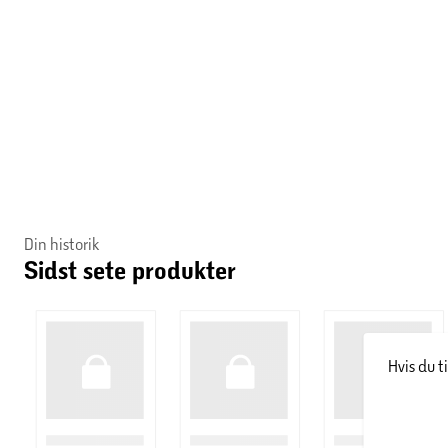
Obs.
Topmadrassen skal ligges fladt og udrullet i minimum 3
Boxmadrassengen er vist i størrelsen 90x200 cm.
Optimal støtte og tilpasning til kroppen
Huma Prestige boxmadrassen består af en dobbeltfjedret kons
Bonell fjeder med et lag multipocket fjedre, der sørger for en o
500 stk. multipocket fjedre pr. m², der giver en fast fasthed. H
Din historik
hvilket sikrer en længere holdbarhed på fjederen.
Sidst sete produkter
Multipocket fjederlaget har 5 komfortzoner, hvor de enkelte f
for at sikre en god understøtning af kroppen og medvirke til 
søvnen. Derudover er boxmadrassen monteret med et mørkt, kla
Hvis du t
godt ind i de fleste boligindretninger.
70 års erfaring og lang garanti!