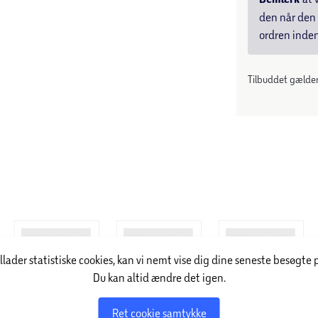
den når den 
 døgn før brug.
ordren inden
Tilbuddet gælder:
truktion, som kombinerer den traditionelle
ptimal tilpasning og støtte til kroppen. Der er
ver enkelt fjeder er monteret i en åndbar pose,
jedre arbejder lydløst uafhængigt at hinanden
en naturlig afspænding af muskler og led under
ssisk betræk i en elegant vævning, der passer
illader statistiske cookies, kan vi nemt vise dig dine seneste besøgte 
Du kan altid ændre det igen.
Ret cookie samtykke