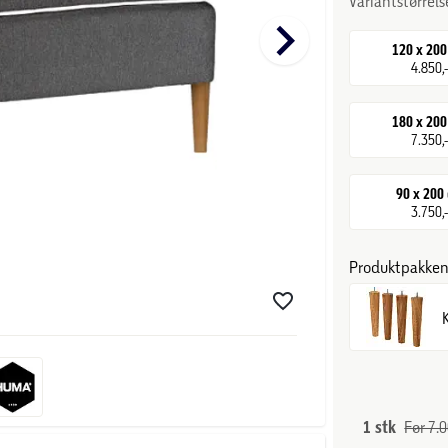
Variantstørrels
keyboard_arrow_right
120 x 20
4.850,
180 x 20
7.350,
90 x 200
3.750,
Produktpakken 
1 stk
Før 7.0