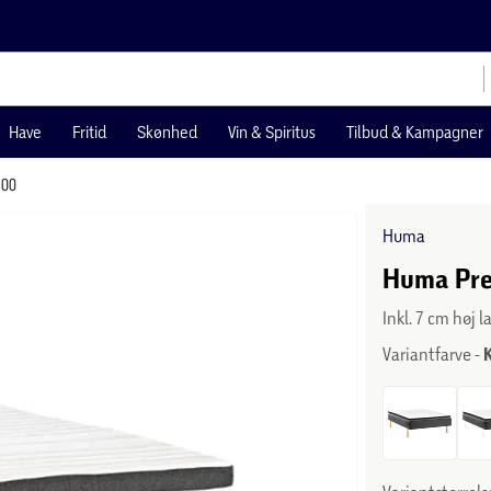
Have
Fritid
Skønhed
Vin & Spiritus
Tilbud & Kampagner
200
Huma
Huma Pre
Inkl. 7 cm høj
Variantfarve -