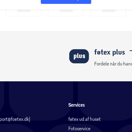
på mere end 70 års erfaring indenfor
ranti mod fjederbrud.
føtex plus
Fordele når du han
Services
pport@foetex.dk)
føtex ud af huset
Fotoservice