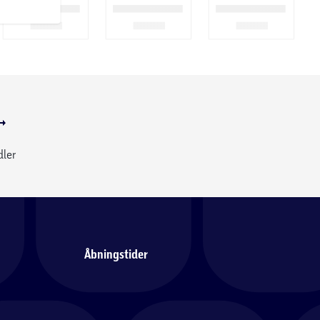
dler
Åbningstider