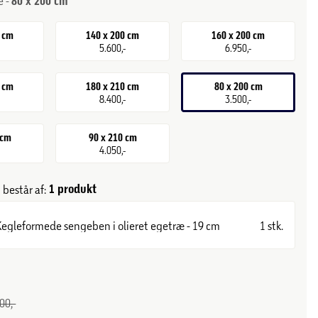
e -
80 x 200 cm
0 cm
140 x 200 cm
160 x 200 cm
-
5.600,-
6.950,-
0 cm
180 x 210 cm
80 x 200 cm
-
8.400,-
3.500,-
 cm
90 x 210 cm
-
4.050,-
1 produkt
består af:
Kegleformede sengeben i olieret egetræ - 19 cm
1 stk.
00,-