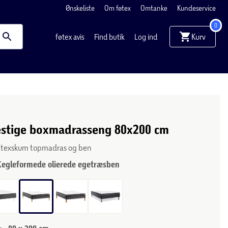
Ønskeliste
Om føtex
Omtanke
Kundeservice
0
Kurv
føtex avis
Find butik
Log ind
stige boxmadrasseng 80x200 cm
 latexskum topmadras og ben
Kegleformede olierede egetræsben