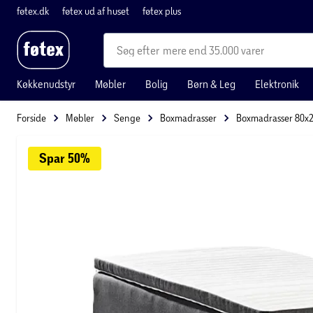
føtex.dk
føtex ud af huset
føtex plus
mere end 35.000 varer
Køkkenudstyr
Møbler
Bolig
Børn & Leg
Elektronik
Forside
Møbler
Senge
Boxmadrasser
Boxmadrasser 80x
Spar 
50%