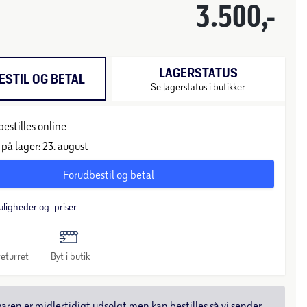
3.500,-
LAGERSTATUS
STIL OG BETAL
Se lagerstatus i butikker
estilles online
på lager: 23. august
Forudbestil og betal
uligheder og -priser
eturret
Byt i butik
varen er midlertidigt udsolgt men kan bestilles så vi sender