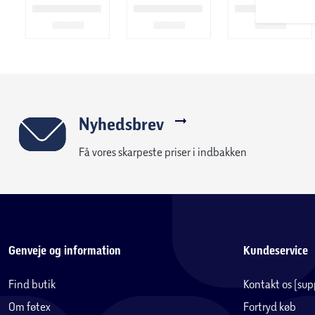
Huma Prestige boxmadrassen produceres i Danmark og bygger 
sengeproduktion. Yderligere inkluderer sengen også 10 års ga
Nyhedsbrev
Få vores skarpeste priser i indbakken
Genveje og information
Kundeservice
Find butik
Kontakt os (su
Om føtex
Fortryd køb