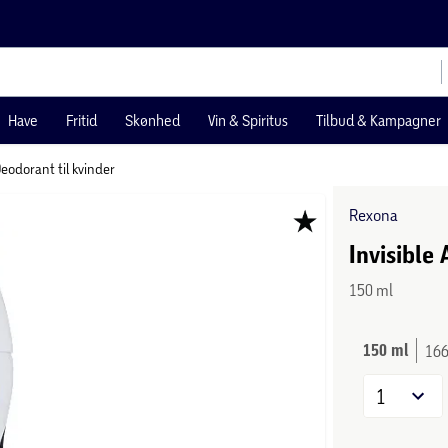
Have
Fritid
Skønhed
Vin & Spiritus
Tilbud & Kampagner
eodorant til kvinder
Rexona
Invisible
150 ml
150 ml
166
1