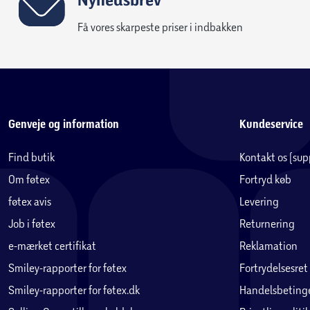
Få vores skarpeste priser i indbakken
Genveje og information
Kundeservice
Find butik
Kontakt os (su
Om føtex
Fortryd køb
føtex avis
Levering
Job i føtex
Returnering
e-mærket certifikat
Reklamation
Smiley-rapporter for føtex
Fortrydelsesret
Smiley-rapporter for føtex.dk
Handelsbetinge