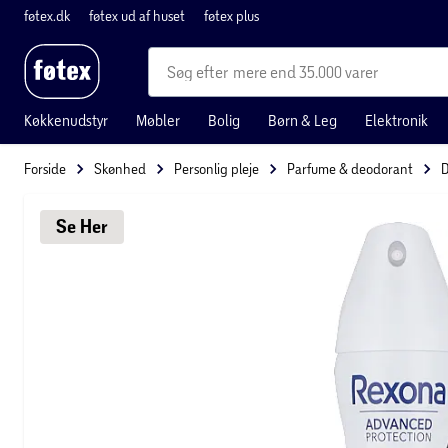
føtex.dk
føtex ud af huset
føtex plus
mere end 35.000 varer
Køkkenudstyr
Møbler
Bolig
Børn & Leg
Elektronik
Forside
Skønhed
Personlig pleje
Parfume & deodorant
D
Se 
Her