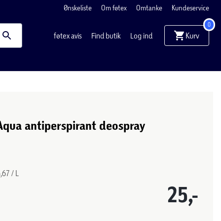
Ønskeliste
Om føtex
Omtanke
Kundeservice
0
Kurv
føtex avis
Find butik
Log ind
 Aqua antiperspirant deospray
,67 / L
25,-