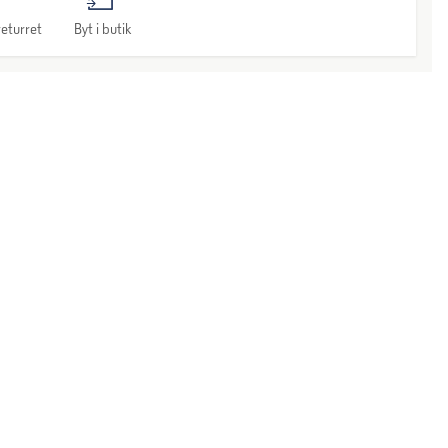
eturret
Byt i butik