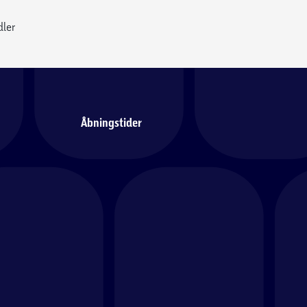
dler
Åbningstider