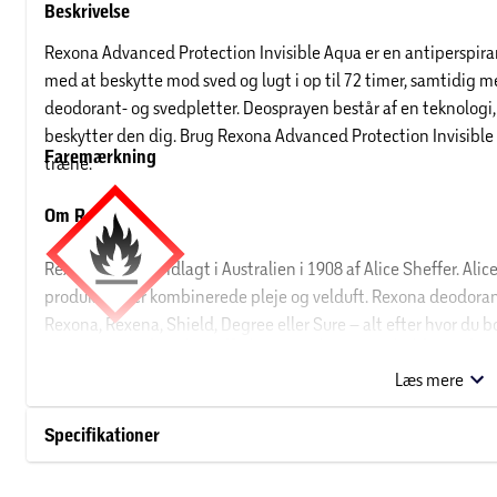
Beskrivelse
Rexona Advanced Protection Invisible Aqua er en antiperspir
med at beskytte mod sved og lugt i op til 72 timer, samtidig 
deodorant- og svedpletter. Deosprayen består af en teknologi,
beskytter den dig. Brug Rexona Advanced Protection Invisible Aq
Faremærkning
træne.
Om Rexona
Rexona blev grundlagt i Australien i 1908 af Alice Sheffer. Alic
produkter, der kombinerede pleje og velduft. Rexona deodoran
Rexona, Rexena, Shield, Degree eller Sure – alt efter hvor du bo
FARE:
H222: Yderst brandfarlig aerosol. H229: Beholder under
Spray ikke mod åben ild eller andre antændelseskilder. P210: 
Læs mere
overflader. Rygning forbudt. P251: Beholder under tryk: Må ikke
brug. P410+P412: Beskyttes mod sollys. Må ikke udsættes for tem
Specifikationer
Opbevares utilgængeligt for børn.