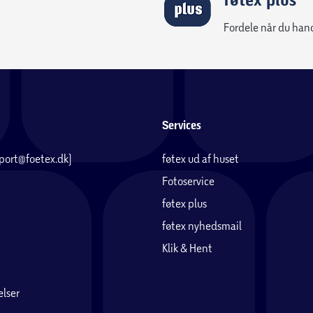
Fordele når du han
Services
pport@foetex.dk)
føtex ud af huset
Fotoservice
føtex plus
føtex nyhedsmail
Klik & Hent
lser