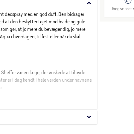
keyboard_arrow_down
Ubegrænset r
ant deospray med en god duft. Den bidrager
med at den beskytter tøjet mod hvide og gule
 som gør, at jo mere du bevæger dig, jo mere
ua i hverdagen, til fest eller når du skal
e Sheffer var en læge, der ønskede at tilbyde
ter er i dag kendt i hele verden under navnene
r.
 tryk. Kan sprænges ved opvarmning.
P211:
Holdes væk fra varme/gnister/åben ild/varme
 punkteres eller brændes, heller ikke efter
peratur, som overstiger 50 ° C / 122 ° F. P102:
keyboard_arrow_down