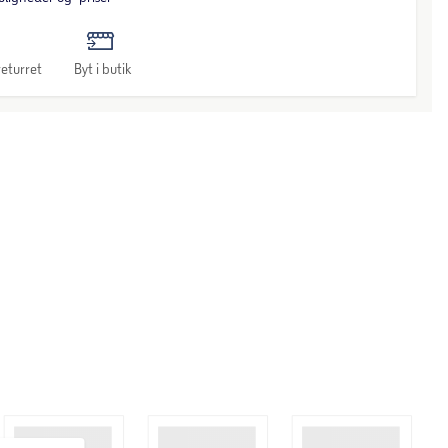
eturret
Byt i butik