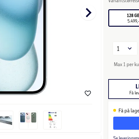
Variantstørrels
keyboard_arrow_right
128 G
5.499,
1
Max 1 per k
L
Få le
Få på lage
Se leveringsm