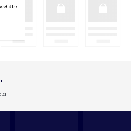
produkter.
dler