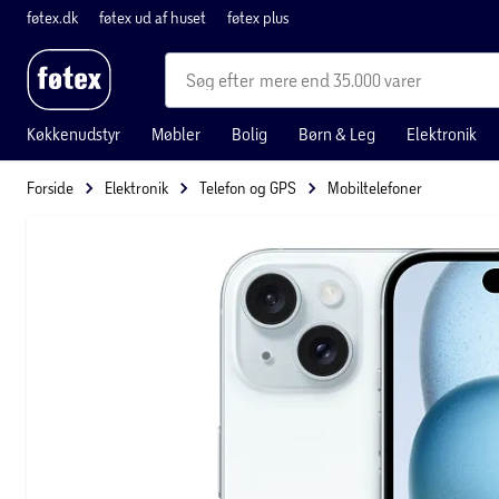
føtex.dk
føtex ud af huset
føtex plus
mere end 35.000 varer
Køkkenudstyr
Møbler
Bolig
Børn & Leg
Elektronik
Forside
Elektronik
Telefon og GPS
Mobiltelefoner