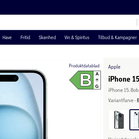
Have
Fritid
Skønhed
Vin & Spiritus
Tilbud & Kampagner
Produktdatablad
Apple
B
A
iPhone 15
G
iPhone 15. Bo
Variantfarve -