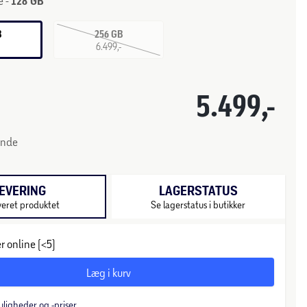
e -
128 GB
B
256 GB
-
6.499,-
5.499,-
unde
EVERING
LAGERSTATUS
veret produktet
Se lagerstatus i butikker
r online (<5)
Læg i kurv
uligheder og -priser