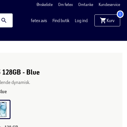
Ønskeliste
Om føtex
Omtanke
Kundeservice
0
Kurv
føtex avis
Find butik
Log ind
 128GB - Blue
blende dynamisk.
Blue