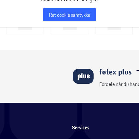
Ret cookie samtykke
føtex plus
Fordele når du han
Services