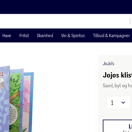
Have
Fritid
Skønhed
Vin & Spiritus
Tilbud & Kampagner
r
JoJo's
Jojos kl
Saml, byt og ho
1
L