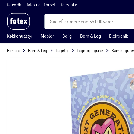
føtex.dk
føtex ud af huset
føtex plus
mere end 35.000 varer
Køkkenudstyr
Møbler
Bolig
Børn & Leg
Elektronik
Forside
Børn & Leg
Legetøj
Legetøjsfigurer
Samlefigure