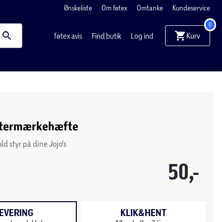
Ønskeliste
Om føtex
Omtanke
Kundeservice
0
Kurv
føtex avis
Find butik
Log ind
istermærkehæfte
ld styr på dine Jojo's
50,-
EVERING
KLIK&HENT