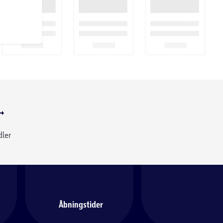
dler
Åbningstider