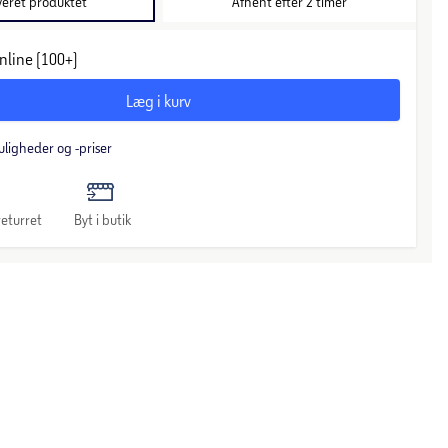
veret produktet
Afhent efter 2 timer
nline (100+)
Læg i kurv
uligheder og -priser
eturret
Byt i butik