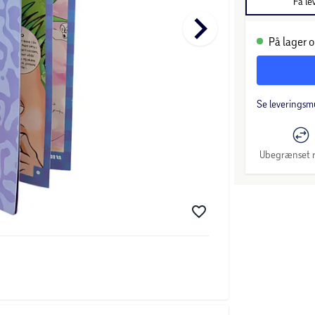
Få le
keyboard_arrow_right
På lager o
Se leveringsm
Ubegrænset r