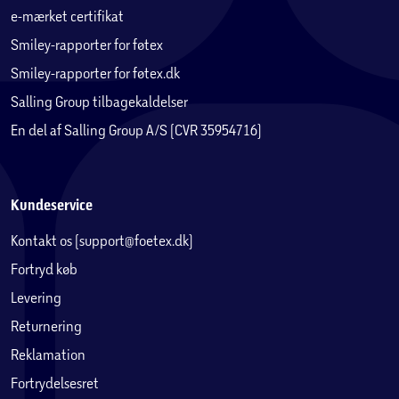
e-mærket certifikat
Smiley-rapporter for føtex
Specifikationer
Størrelse: Ø426 cm
Smiley-rapporter for føtex.dk
Salling Group tilbagekaldelser
Hoppeflade: Ø386 cm
En del af Salling Group A/S (CVR 35954716)
Facon: Inground Rund
Højde på måtten: 20 cm
Kundeservice
Kontakt os (support@foetex.dk)
Højde på sikkerhedsnet: 180 cm
Fortryd køb
Total Højde: 200 cm
Levering
Returnering
Anbefalet maks. belastning: 100 kg
Reklamation
Certificering, test: EN71-1/2/3/14
Fortrydelsesret