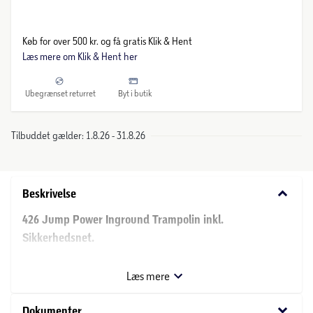
Køb for over 500 kr. og få gratis Klik & Hent
Læs mere om Klik & Hent her
Ubegrænset returret
Byt i butik
Tilbuddet gælder: 1.8.26 - 31.8.26
keyboard_arrow_down
Beskrivelse
426 Jump Power Inground Trampolin inkl.
Sikkerhedsnet.
Et oplagt valg til dig der ønsker en flot rund inground
trampolin.Jump Power inground trampolinen har fået
Læs mere
stemplet GOD kvalitet for pengene.
keyboard_arrow_down
Dokumenter