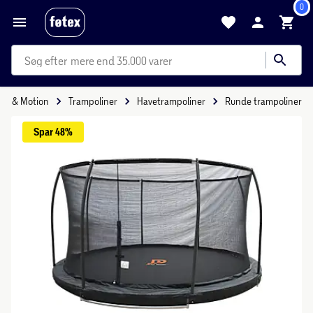
0
mere end 35.000 varer
ort & Motion
Trampoliner
Havetrampoliner
Runde trampoliner
Spar 
48%