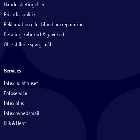
Handelsbetingelser
Ramme: 38 mm x 1,5 mm
Privatlivspolitik
Reklamation eller tilbud om reparation
Ben: 34,9 mm x 1,2 mm
Betaling, købekort & gavekort
Alle rør er galvaniserede.
Ofte stillede spørgsmål
Antal ben: 4 stk.
Services
Fjedre: 139 mm, 88 stk.
føtex ud af huset
Kantmåtte: 20 mm skum
Fotoservice
Kantmåtte brede: 24 cm
føtex plus
føtex nyhedsmail
Materiale: PE (polyethylene)
Klik & Hent