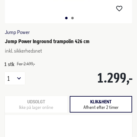
Jump Power
Jump Power Inground trampolin 426 cm
inkl. sikkerhedsnet
1 stk
Før 2.499,-
1.299,-
1
UDSOLGT
KLIK&HENT
Ikke på lager online
Afhent efter 2 timer