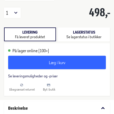
498,-
1
LEVERING
LAGERSTATUS
Få leveret produktet
Se lagerstatus i butikker
På lager online (100+)
Læg i kurv
Se leveringsmuligheder og -priser
Ubegrænset returret
Byt i butik
keyboard_arrow_down
Beskrivelse