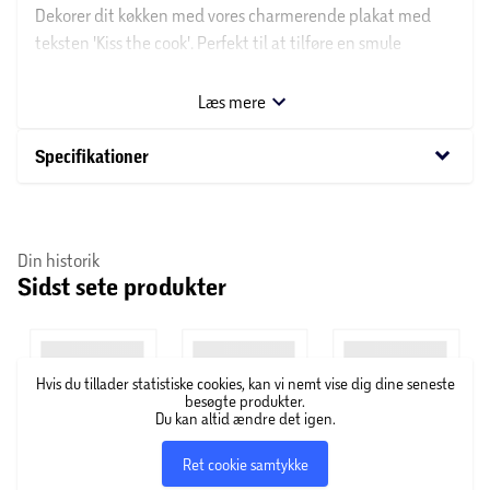
Dekorer dit køkken med vores charmerende plakat med
teksten 'Kiss the cook'. Perfekt til at tilføre en smule
køkkenkærlighed og stil til din madlavningsspace.
Læs mere
keyboard_arrow_down
Specifikationer
Din historik
Sidst sete produkter
Hvis du tillader statistiske cookies, kan vi nemt vise dig dine seneste
besøgte produkter.
Du kan altid ændre det igen.
Ret cookie samtykke