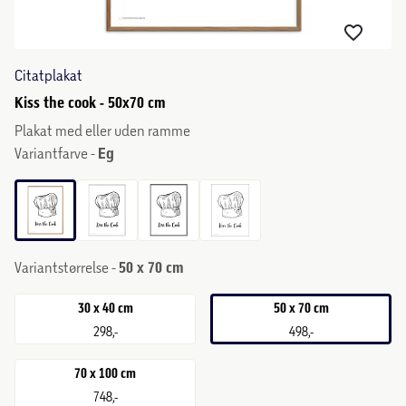
Citatplakat
Kiss the cook - 50x70 cm
Plakat med eller uden ramme
Variantfarve -
Eg
Variantstørrelse -
50 x 70 cm
30 x 40 cm
50 x 70 cm
298,-
498,-
70 x 100 cm
748,-