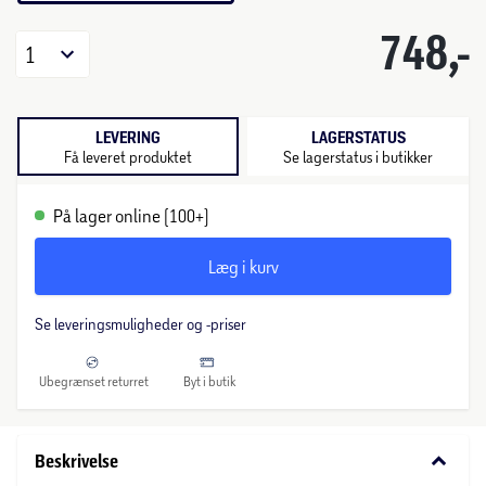
748,-
1
LEVERING
LAGERSTATUS
Få leveret produktet
Se lagerstatus i butikker
På lager online (100+)
Læg i kurv
Se leveringsmuligheder og -priser
Ubegrænset returret
Byt i butik
keyboard_arrow_down
Beskrivelse