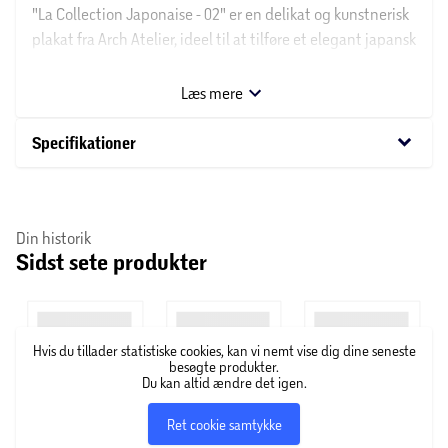
"La Collection Japonaise - 02" er en delikat og kunstnerisk
plakat fra Arch Atelier, ideel til at tilføre et elegant japansk
præg til din indretning. Plakaten er inspireret af
traditionel japansk kunst og kultur.
Læs mere
keyboard_arrow_down
Specifikationer
Din historik
Sidst sete produkter
Hvis du tillader statistiske cookies, kan vi nemt vise dig dine seneste
besøgte produkter.
Du kan altid ændre det igen.
Ret cookie samtykke