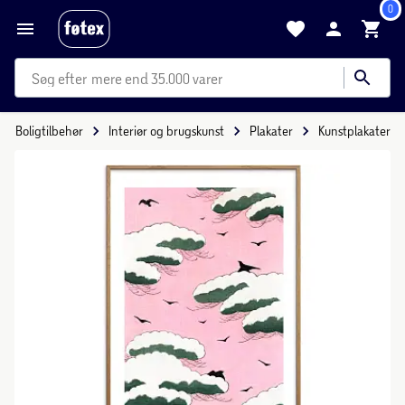
0
mere end 35.000 varer
Boligtilbehør
Interiør og brugskunst
Plakater
Kunstplakater