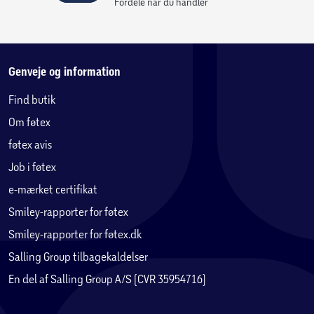
Fordele når du handler
deres drømmehold af bobblin’, stilfulde og helt igennem
bedårende venner.
1 samlekort inkluderet: Lær hvert kæledyrs sjældenhed,
Genveje og information
personlighed og niveau at kende! Samlekortene gør det
Find butik
nemt at holde styr på dine favoritter og fuldende hver
Om føtex
serie i LPS-universet.
føtex avis
Alder: 4+
Job i føtex
e-mærket certifikat
OBS! Varen er assorteret, og bestemt variant kan ikke
garanteres
Smiley-rapporter for føtex
Smiley-rapporter for føtex.dk
Salling Group tilbagekaldelser
En del af Salling Group A/S (CVR 35954716)