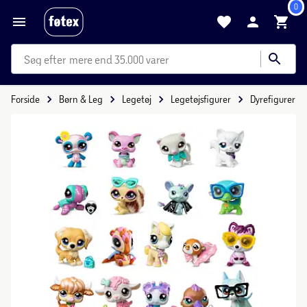
0
mere end 35.000 varer
Forside
Børn & Leg
Legetøj
Legetøjsfigurer
Dyrefigurer