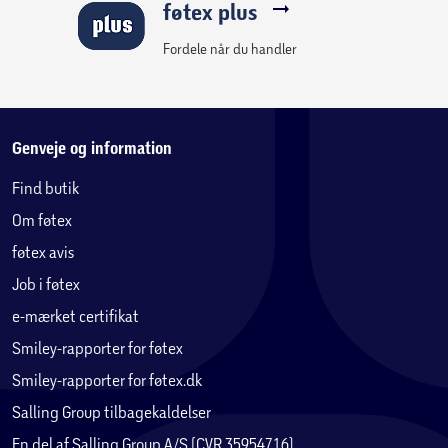
føtex plus
Fordele når du handler
Genveje og information
Find butik
Om føtex
føtex avis
Job i føtex
e-mærket certifikat
Smiley-rapporter for føtex
Smiley-rapporter for føtex.dk
Salling Group tilbagekaldelser
En del af Salling Group A/S (CVR 35954716)