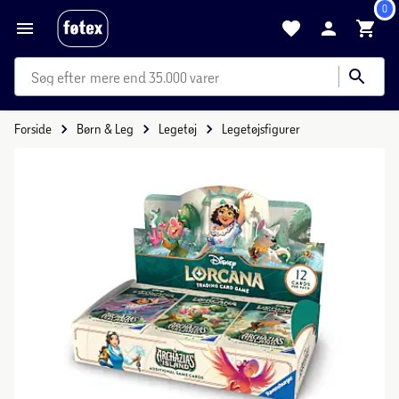
0
mere end 35.000 varer
Forside
Børn & Leg
Legetøj
Legetøjsfigurer