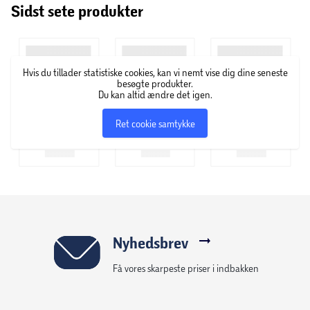
Sidst sete produkter
løs fra dine yndlingskarakterer.
Booster-pakkerne fås i tre forskellige designs.
OBS! Varen er assorteret, og en bestemt variant kan
Hvis du tillader statistiske cookies, kan vi nemt vise dig dine seneste
ikke garanteres.
besøgte produkter.
Du kan altid ændre det igen.
Ret cookie samtykke
Nyhedsbrev
Få vores skarpeste priser i indbakken