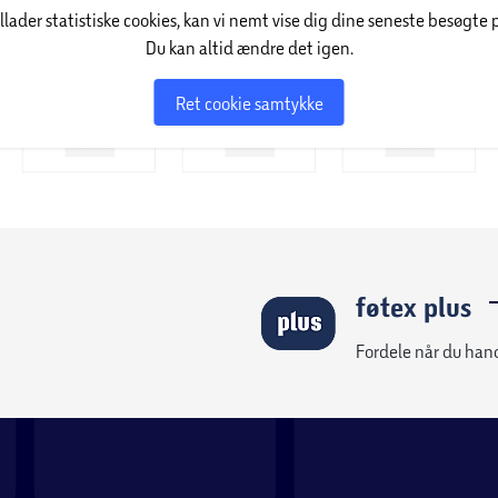
illader statistiske cookies, kan vi nemt vise dig dine seneste besøgte 
Du kan altid ændre det igen.
r skandinavisk design med praktisk
er 50 års erfaring med produktion inden for
Ret cookie samtykke
l stue, soveværelse, hjemmekontor og meget
e og perfekt til at skabe smukke, funktionelle
føtex plus
Fordele når du han