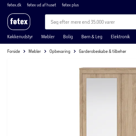
føtex.dk
føtex ud af huset
føtex plus
mere end 35.000 varer
Køkkenudstyr
Møbler
Bolig
Børn & Leg
Elektronik
Forside
Møbler
Opbevaring
Garderobeskabe & tilbehør