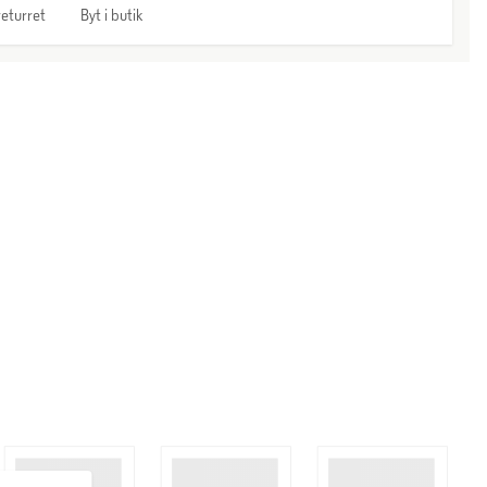
eturret
Byt i butik