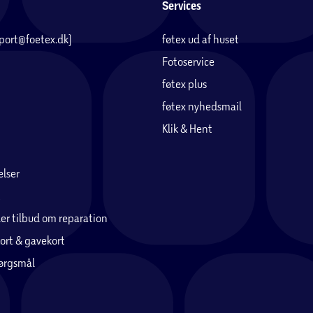
Services
pport@foetex.dk)
føtex ud af huset
Fotoservice
føtex plus
føtex nyhedsmail
Klik & Hent
lser
er tilbud om reparation
ort & gavekort
pørgsmål