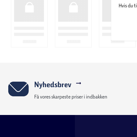
Hvis du t
Tvilum
Hos Tvilum er vi specialister i at skabe møbler, der kombinere
funktionalitet. Tvilum er stolt produceret i Danmark og har ov
moderne og stilfulde møbler med et omfattende sortiment ti
mere. Hvert møbel er designet til at være holdbart, let at saml
rum.
Specifikationer:
Farve:
Trælook
Nyhedsbrev
Mål:
B: 102,3 x H: 199 x D: 58,4 cm
Få vores skarpeste priser i indbakken
Antal låger:
2
Antal skuffer:
2
Antal hylder:
5, hvoraf 3 er justerbare