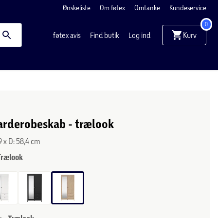
Ønskeliste
Om føtex
Omtanke
Kundeservice
0
Kurv
føtex avis
Find butik
Log ind
arderobeskab - trælook
9 x D: 58,4 cm
Trælook