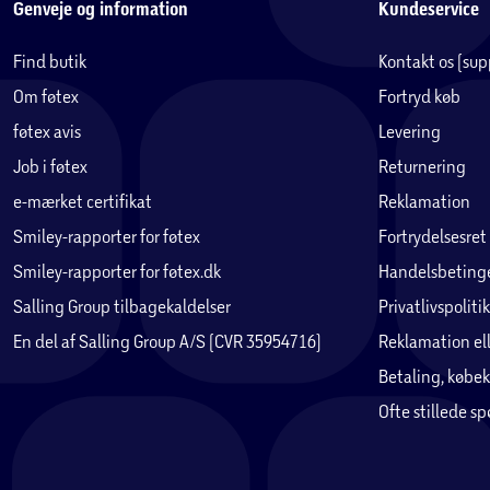
Genveje og information
Kundeservice
Maksimal belastning hylder:
26 kg
Find butik
Kontakt os (su
Om føtex
Fortryd køb
Maksimal belastning skuffer:
7 kg
føtex avis
Levering
Maksimal belastning bøjlestang:
8 kg
Job i føtex
Returnering
e-mærket certifikat
Reklamation
Maksimal belastning bundplade:
20 kg
Smiley-rapporter for føtex
Fortrydelsesret
Smiley-rapporter for føtex.dk
Handelsbetinge
Inkluderet:
Lædergreb og knopgreb i metal
Salling Group tilbagekaldelser
Privatlivspolitik
En del af Salling Group A/S (CVR 35954716)
Reklamation ell
Betaling, købek
Ofte stillede s