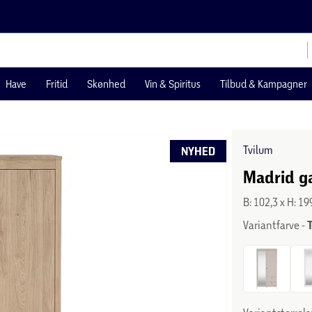
Have
Fritid
Skønhed
Vin & Spiritus
Tilbud & Kampagner
Tvilum
NYHED
Madrid g
B: 102,3 x H: 19
Variantfarve -