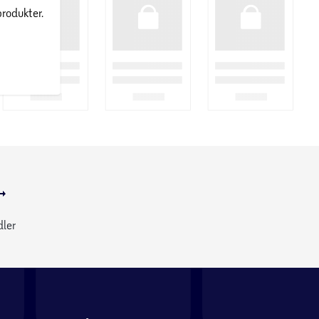
produkter.
dler