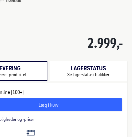
e -
Trælook
2.999,-
EVERING
LAGERSTATUS
veret produktet
Se lagerstatus i butikker
nline (100+)
Læg i kurv
uligheder og -priser