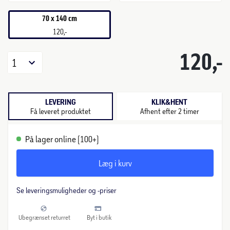
70 x 140 cm
120,-
120,-
1
LEVERING
KLIK&HENT
Få leveret produktet
Afhent efter 2 timer
På lager online (100+)
Læg i kurv
Se leveringsmuligheder og -priser
Ubegrænset returret
Byt i butik