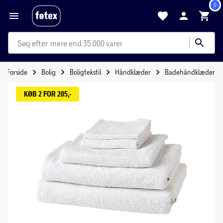
0
mere end 35.000 varer
Forside
Bolig
Boligtekstil
Håndklæder
Badehåndklæder
KØB 2 FOR 205,-