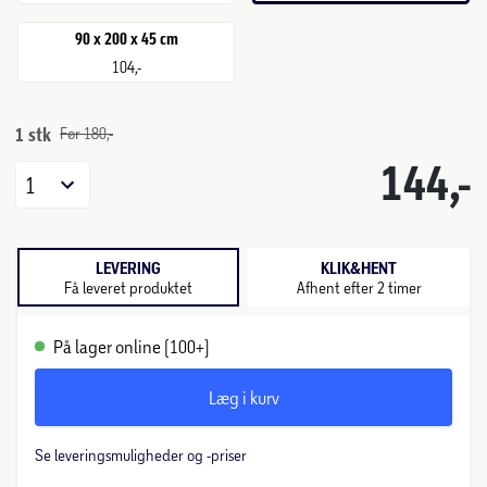
90 x 200 x 45 cm
104,-
1 stk
Før 180,-
144,-
1
LEVERING
KLIK&HENT
Få leveret produktet
Afhent efter 2 timer
På lager online (100+)
Læg i kurv
Se leveringsmuligheder og -priser