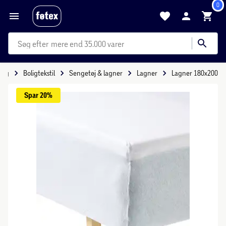
0
mere end 35.000 varer
olig
Boligtekstil
Sengetøj & lagner
Lagner
Lagner 180x200
Spar 
20%