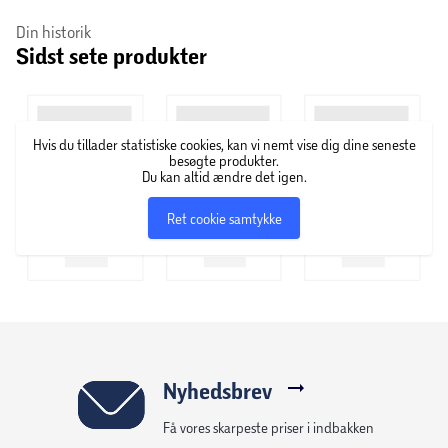
brændes, heller ikke efter brug. P410+P412: Beskyttes mod
du bor.
Din historik
sollys. Må ikke udsættes for temperatur, som overstiger 50 °
Sidst sete produkter
C / 122 ° F.
Hvis du tillader statistiske cookies, kan vi nemt vise dig dine seneste
besøgte produkter.
Du kan altid ændre det igen.
Ret cookie samtykke
Nyhedsbrev
Få vores skarpeste priser i indbakken