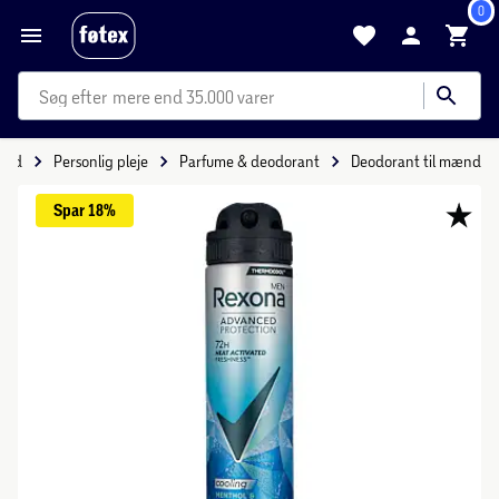
0
mere end 35.000 varer
hed
Personlig pleje
Parfume & deodorant
Deodorant til mænd
Spar 
18%