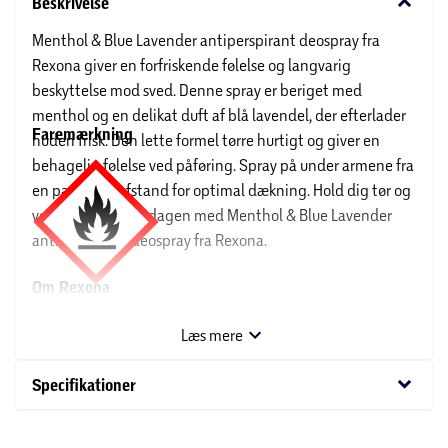
keyboard_arrow_down
Beskrivelse
Menthol & Blue Lavender antiperspirant deospray fra
Rexona giver en forfriskende følelse og langvarig
beskyttelse mod sved. Denne spray er beriget med
menthol og en delikat duft af blå lavendel, der efterlader
Faremærkning
huden frisk. Den lette formel tørre hurtigt og giver en
behagelig følelse ved påføring. Spray på under armene fra
en passende afstand for optimal dækning. Hold dig tør og
velduftende hele dagen med Menthol & Blue Lavender
antiperspirant deospray fra Rexona.
Om Rexona
FARE:
H222: Yderst brandfarlig aerosol. H229: Beholder
under tryk. Kan sprænges ved opvarmning.
P211: Spray
Rexona blev grundlagt i Australien i 1908 af Alice Sheffer.
Læs mere
ikke mod åben ild eller andre antændelseskilder. P102:
Alice Sheffer var en læge, der ønskede at tilbyde
Opbevares utilgængeligt for børn. P210: Holdes væk fra
keyboard_arrow_down
produkter, der kombinerede pleje og velduft. Rexona
Specifikationer
varme/gnister/åben ild/varme overflader. Rygning forbudt.
deodoranter er i dag kendt i hele verden under navnene
P251: Beholder under tryk: Må ikke punkteres eller
Rexona, Rexena, Shield, Degree eller Sure – alt efter hvor