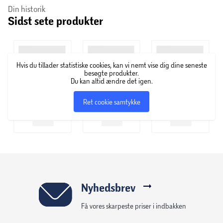
Din historik
Anbefalet legealder: 8+
Sidst sete produkter
Hver samlekapsel indeholder: 1 stk. Mini Brands Create
MasterChef kapsel 1 stk. Mini Brands MasterChef-ret til at
skabe inklusive ingredienser (ikke spiselige) og tilbehør 1
Hvis du tillader statistiske cookies, kan vi nemt vise dig dine seneste
stk. UV LED-lampe 1 stk. MasterChef-opskrift 1 stk.
besøgte produkter.
Du kan altid ændre det igen.
samlervejledning
Ret cookie samtykke
Nyhedsbrev
Få vores skarpeste priser i indbakken