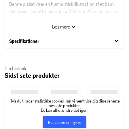
Denne plakat viser en humoristisk illustration af et barn,
der tisser i en potte, ledsaget af teksten: "Når man skal, så
skal man, og jeg sku'!". Med sit enkle design og sjove
budskab er plakaten ideel som en sjov og charmerende
Læs mere
tilføjelse til hjemmet.
keyboard_arrow_down
Specifikationer
Din historik
Sidst sete produkter
Hvis du tillader statistiske cookies, kan vi nemt vise dig dine seneste
besøgte produkter.
Du kan altid ændre det igen.
Ret cookie samtykke