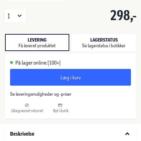
298,-
1
LEVERING
LAGERSTATUS
Få leveret produktet
Se lagerstatus i butikker
På lager online (100+)
Læg i kurv
Se leveringsmuligheder og -priser
Ubegrænset returret
Byt i butik
keyboard_arrow_down
Beskrivelse