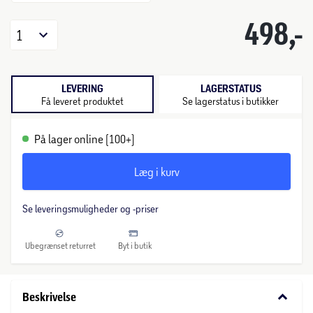
498,-
1
LEVERING
LAGERSTATUS
Få leveret produktet
Se lagerstatus i butikker
På lager online (100+)
Læg i kurv
Se leveringsmuligheder og -priser
Ubegrænset returret
Byt i butik
keyboard_arrow_down
Beskrivelse