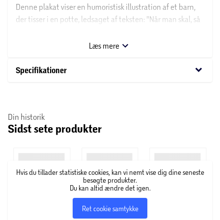
Denne plakat viser en humoristisk illustration af et barn,
der tisser i en potte, ledsaget af teksten: "Når man skal, så
skal man, og jeg sku'!". Med sit enkle design og sjove
budskab er plakaten ideel som en sjov og charmerende
Læs mere
tilføjelse til hjemmet.
keyboard_arrow_down
Specifikationer
Din historik
Sidst sete produkter
Hvis du tillader statistiske cookies, kan vi nemt vise dig dine seneste
besøgte produkter.
Du kan altid ændre det igen.
Ret cookie samtykke