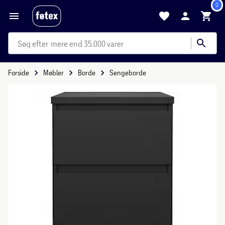
0
mere end 35.000 varer
Forside
Møbler
Borde
Sengeborde