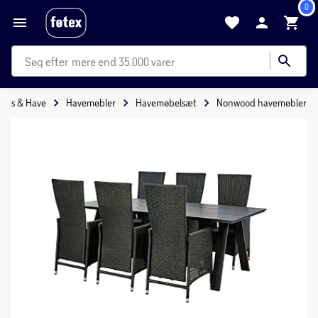
0
mere end 35.000 varer
Hus & Have
Havemøbler
Havemøbelsæt
Nonwood havemøbler