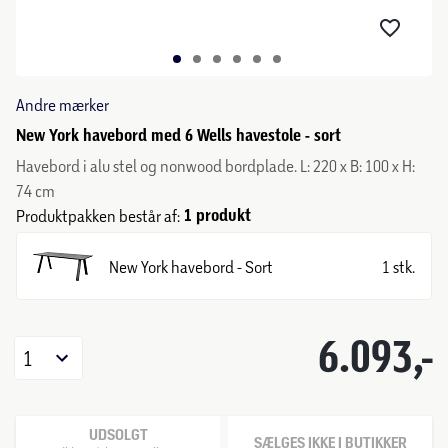
Andre mærker
New York havebord med 6 Wells havestole - sort
Havebord i alu stel og nonwood bordplade. L: 220 x B: 100 x H:
74 cm
1 produkt
Produktpakken består af:
New York havebord - Sort
1 stk.
6.093,-
1
UDSOLGT
SÆLGES IKKE I BUTIKKER