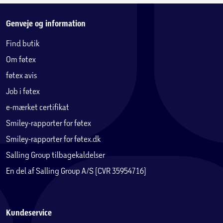
Polyrattan er et robust plastbaseret materiale, der kan
Genveje og information
flettes til møbler, præcis som naturlig rattan.
Fordelen ved polyrattan er, at det ikke rådner, hvilket gør
Find butik
materialet specielt velegnet til havemøbler og kræver
Om føtex
minimal vedligeholdelse.
føtex avis
Materialet er vejrbestandigt, solidt og har lang levetid, da
Job i føtex
det er mug- og fugtafvisende, dog anbefales det, at alle
e-mærket certifikat
former for havemøbler benytter overtræk udenfor
Smiley-rapporter for føtex
sæsonen.
Smiley-rapporter for føtex.dk
Rengøring af polyrattan møbler:
Salling Group tilbagekaldelser
• Kan rengøres med vand og sæbe.
En del af Salling Group A/S (CVR 35954716)
• Kan rengøres med højtryksrenser på lav kraft.
Aluminium:
Kundeservice
Mange af vores havemøbler er i aluminium. Og særligt